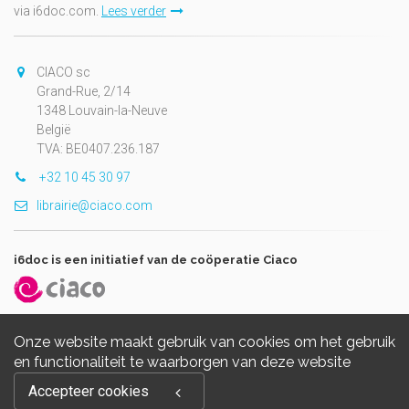
via i6doc.com.
Lees verder
CIACO sc
Grand-Rue, 2/14
1348 Louvain-la-Neuve
België
TVA: BE0407.236.187
+32 10 45 30 97
librairie@ciaco.com
i6doc is een initiatief van de coöperatie Ciaco
Onze website maakt gebruik van cookies om het gebruik
en functionaliteit te waarborgen van deze website
Copyright © 2026, i6doc. Powered by
GiantChair
. All Rights
Accepteer cookies
Reserved