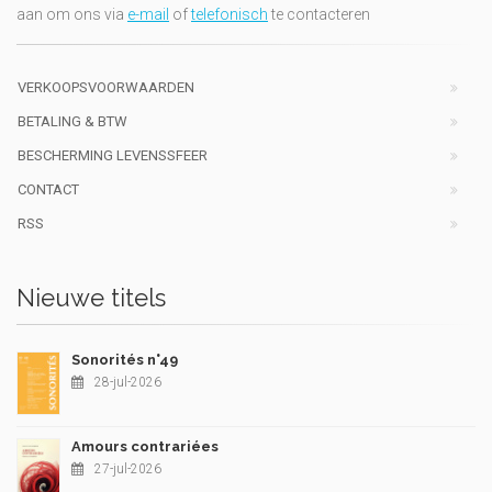
aan om ons via
e-mail
of
telefonisch
te contacteren
VERKOOPSVOORWAARDEN
BETALING & BTW
BESCHERMING LEVENSSFEER
CONTACT
RSS
Nieuwe titels
Sonorités n°49
28-jul-2026
Amours contrariées
27-jul-2026