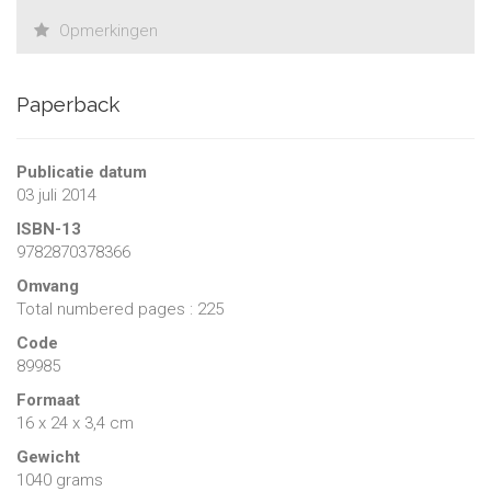
elle envisage l’avenir comme ouvert et malléable.
Opmerkingen
Paperback
Publicatie datum
03 juli 2014
ISBN-13
9782870378366
Omvang
Total numbered pages : 225
Code
89985
Formaat
16 x 24 x 3,4 cm
Gewicht
1040 grams