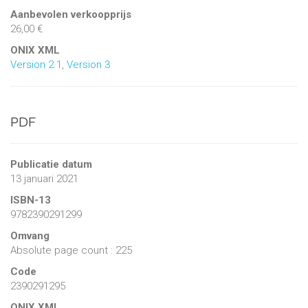
Aanbevolen verkoopprijs
26,00 €
ONIX XML
Version 2.1
,
Version 3
PDF
Publicatie datum
13 januari 2021
ISBN-13
9782390291299
Omvang
Absolute page count : 225
Code
2390291295
ONIX XML