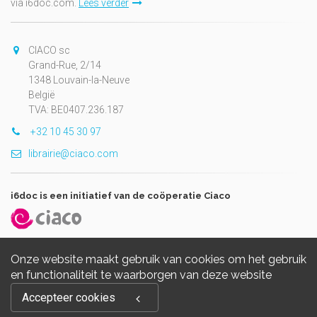
via i6doc.com.
Lees verder
CIACO sc
Grand-Rue, 2/14
1348 Louvain-la-Neuve
België
TVA: BE0407.236.187
+32 10 45 30 97
librairie@ciaco.com
i6doc is een initiatief van de coöperatie Ciaco
Onze website maakt gebruik van cookies om het gebruik
en functionaliteit te waarborgen van deze website
Copyright © 2026, i6doc. Powered by
GiantChair
. All Rights
Accepteer cookies
Reserved