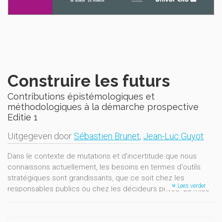
Construire les futurs
Contributions épistémologiques et
méthodologiques à la démarche prospective
Editie 1
Uitgegeven door
Sébastien Brunet
,
Jean-Luc Guyot
Dans le contexte de mutations et d'incertitude que nous
connaissons actuellement, les besoins en termes d'outils
stratégiques sont grandissants, que ce soit chez les
Lees verder
responsables publics ou chez les décideurs privés. La mise
en œuvre de politiques et de stratégies proactives et
innovantes capables de répondre aux défis posés par
l’avenir, voire de mobiliser les acteurs concernés représente,