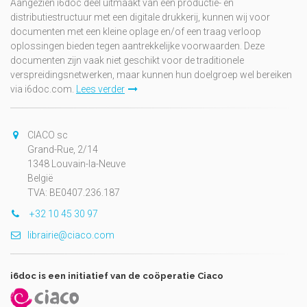
Aangezien i6doc deel uitmaakt van een productie- en
distributiestructuur met een digitale drukkerij, kunnen wij voor
documenten met een kleine oplage en/of een traag verloop
oplossingen bieden tegen aantrekkelijke voorwaarden. Deze
documenten zijn vaak niet geschikt voor de traditionele
verspreidingsnetwerken, maar kunnen hun doelgroep wel bereiken
via i6doc.com.
Lees verder
CIACO sc
Grand-Rue, 2/14
1348 Louvain-la-Neuve
België
TVA: BE0407.236.187
+32 10 45 30 97
librairie@ciaco.com
i6doc is een initiatief van de coöperatie Ciaco