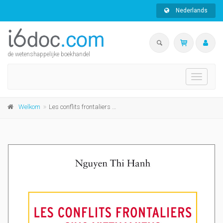
Nederlands
de wetenshappelijke boekhandel
Toggle
navigati
Welkom
Les conflits frontaliers sino-vietnamiens