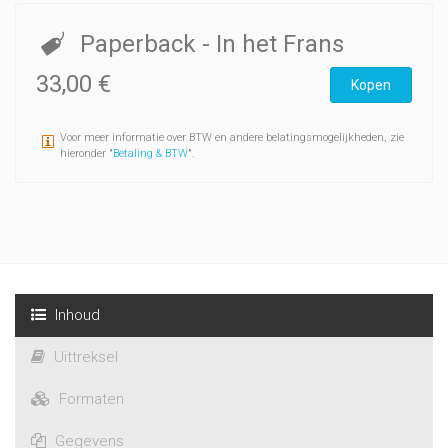
Paperback
- In het Frans
33,00 €
Kopen
Voor meer informatie over BTW en andere belatingsmogelijkheden, zie
hieronder "
Betaling & BTW
".
Inhoud
Uittreksel
Formaten
Gegevens