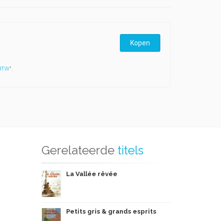
Kopen
 BTW
".
Gerelateerde
titels
La Vallée rêvée
Petits gris & grands esprits