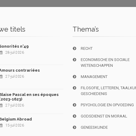
e titels
Thema’s
Sonorités n°49
RECHT
28-jul-2026
ECONOMISCHE EN SOCIALE
WETENSCHAPPEN
Amours contrariées
27-jul-2026
MANAGEMENT
FILOSOFIE, LETTEREN, TAALK
GESCHIEDENIS
Blaise Pascal en ses époques
(2023-1623)
PSYCHOLOGIE EN OPVOEDING
27-jul-2026
GODSDIENST EN MORAAL
Belgium Abroad
15-jul-2026
GENEESKUNDE