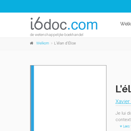
Wel
de wetenshappelijke boekhandel
Welkom
L'élan d'Élise
L'é
Xavier
Je lui d
contexte
Lees 