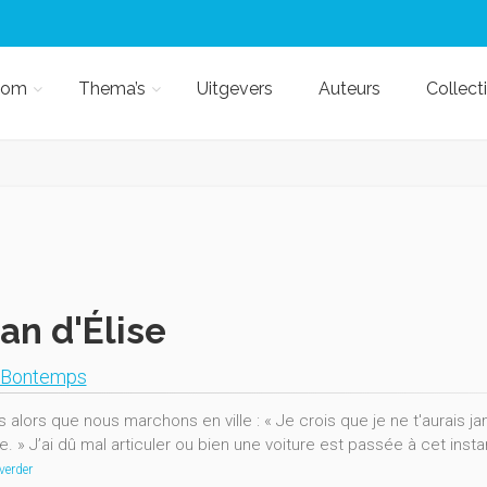
kom
Thema’s
Uitgevers
Auteurs
Collect
lan d'Élise
 Bontemps
is alors que nous marchons en ville : « Je crois que je ne t'aurais j
. » J’ai dû mal articuler ou bien une voiture est passée à cet inst
verder