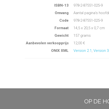
ISBN-13
978-2-87551-025-9
Omvang
Aantal pagina's hoofd
Code
978-2-87551-025-9
Formaat
14,5 x 20,5 x 0,7 cm
Gewicht
157 grams
Aanbevolen verkoopprijs
12,00 €
ONIX XML
Version 2.1
,
Version 3
OP DE H