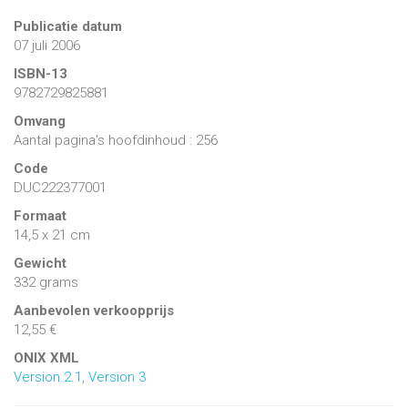
Publicatie datum
07 juli 2006
ISBN-13
9782729825881
Omvang
Aantal pagina's hoofdinhoud : 256
Code
DUC222377001
Formaat
14,5 x 21 cm
Gewicht
332 grams
Aanbevolen verkoopprijs
12,55 €
ONIX XML
Version 2.1
,
Version 3