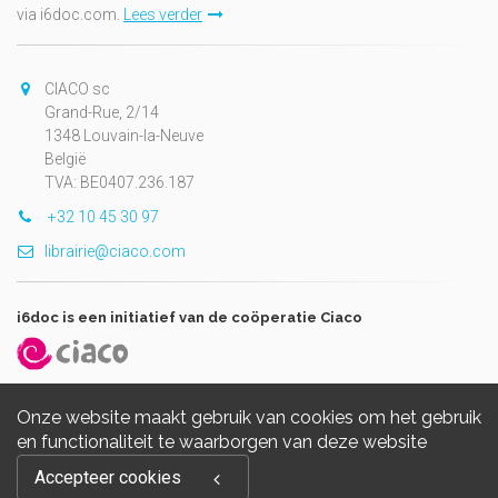
via i6doc.com.
Lees verder
CIACO sc
Grand-Rue, 2/14
1348 Louvain-la-Neuve
België
TVA: BE0407.236.187
+32 10 45 30 97
librairie@ciaco.com
i6doc is een initiatief van de coöperatie Ciaco
Onze website maakt gebruik van cookies om het gebruik
en functionaliteit te waarborgen van deze website
Copyright © 2026, i6doc. Powered by
GiantChair
. All Rights
Accepteer cookies
Reserved