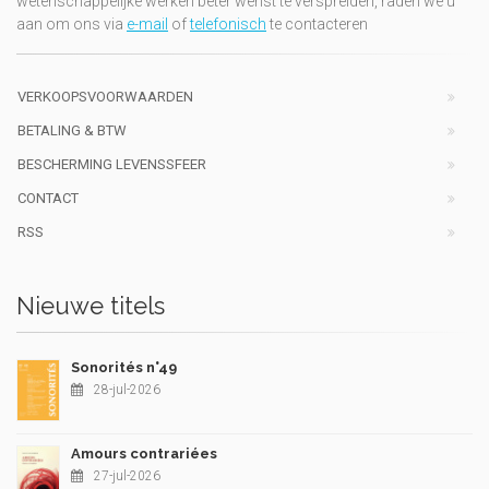
wetenschappelijke werken beter wenst te verspreiden, raden we u
aan om ons via
e-mail
of
telefonisch
te contacteren
VERKOOPSVOORWAARDEN
BETALING & BTW
BESCHERMING LEVENSSFEER
CONTACT
RSS
Nieuwe titels
Sonorités n°49
28-jul-2026
Amours contrariées
27-jul-2026