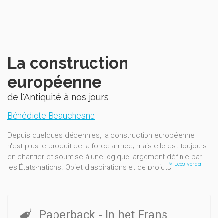
La construction
européenne
de l'Antiquité à nos jours
Bénédicte Beauchesne
Depuis quelques décennies, la construction européenne
n'est plus le produit de la force armée; mais elle est toujours
en chantier et soumise à une logique largement définie par
Lees verder
les États-nations. Objet d'aspirations et de projets
difficilement conciliables — l'Europe-puissance ou l'Europe-
espace —, l'identité de l'Europe ne peut recevoir de définition
commune.
Paperback
- In het Frans