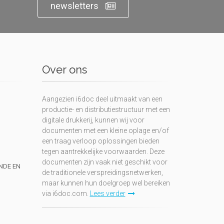
newsletters
Over ons
Aangezien i6doc deel uitmaakt van een
productie- en distributiestructuur met een
digitale drukkerij, kunnen wij voor
documenten met een kleine oplage en/of
een traag verloop oplossingen bieden
tegen aantrekkelijke voorwaarden. Deze
documenten zijn vaak niet geschikt voor
UNDE EN
de traditionele verspreidingsnetwerken,
maar kunnen hun doelgroep wel bereiken
via i6doc.com.
Lees verder