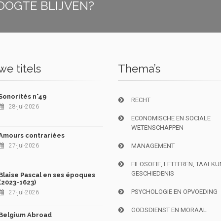
OOGTE BLIJVEN?
e titels
Thema’s
Sonorités n°49
RECHT
28-jul-2026
ECONOMISCHE EN SOCIALE
WETENSCHAPPEN
Amours contrariées
27-jul-2026
MANAGEMENT
FILOSOFIE, LETTEREN, TAALK
GESCHIEDENIS
Blaise Pascal en ses époques
(2023-1623)
PSYCHOLOGIE EN OPVOEDING
27-jul-2026
GODSDIENST EN MORAAL
Belgium Abroad