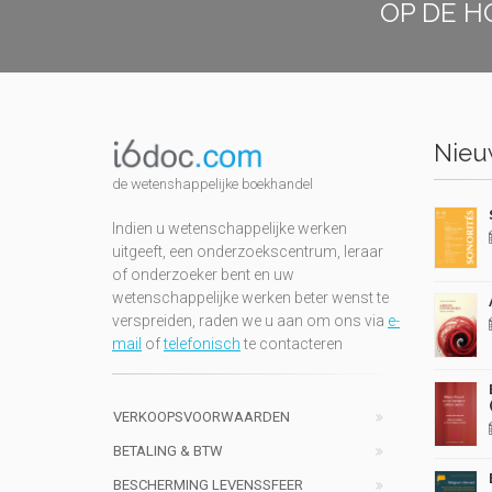
OP DE H
Nieuw
de wetenshappelijke boekhandel
Indien u wetenschappelijke werken
uitgeeft, een onderzoekscentrum, leraar
of onderzoeker bent en uw
wetenschappelijke werken beter wenst te
verspreiden, raden we u aan om ons via
e-
mail
of
telefonisch
te contacteren
VERKOOPSVOORWAARDEN
BETALING & BTW
BESCHERMING LEVENSSFEER