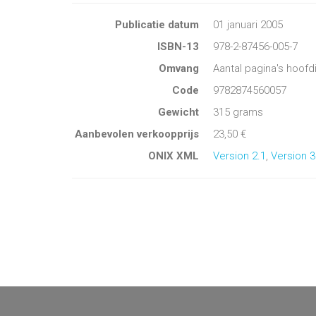
Publicatie datum
01 januari 2005
ISBN-13
978-2-87456-005-7
Omvang
Aantal pagina's hoofd
Code
9782874560057
Gewicht
315 grams
Aanbevolen verkoopprijs
23,50 €
ONIX XML
Version 2.1
,
Version 3