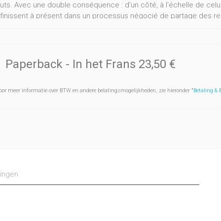
tuts. Avec une double conséquence : d'un côté, à l'échelle de celui
finissent à présent dans un processus négocié de partage des respon
ive, les formes classiques de la participation politique font place
t de participer à la vie de la cité. Cet ouvrage collectif propose u
i continuent de se couler dans le creuset des références institut
 de création sociale. Avec, en filigrane de ces aventures devenues
Paperback
- In het Frans
23,50 €
on sur les principes qui organiseront les solidarités privées et pu
oor meer informatie over BTW en andere belatingsmogelijkheden, zie hieronder "
Betaling &
ingen