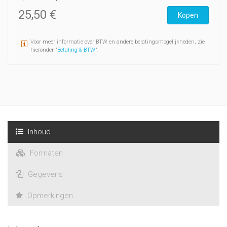
25,50 €
Kopen
Voor meer informatie over BTW en andere belatingsmogelijkheden, zie
hieronder "
Betaling & BTW
".
Inhoud
Formaten
Gegevens
Opmerkingen