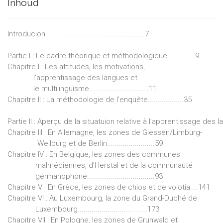
Inhoud
Introducion..................................................7
Partie I : Le cadre théorique et méthodologique..............9
Chapitre I : Les attitudes, les motivations,
l'apprentissage des langues et
le multilinguisme..............................11
Chapitre II : La méthodologie de l'enquête..................35
Partie II : Aperçu de la situatuion relative à l'apprentissage d
Chapitre III : En Allemagne, les zones de Giessen/Limburg-
Weilburg et de Berlin........................59
Chapitre IV : En Belgique, les zones des communes
malmédiennes, d'Herstal et de la communauté
germanophone..................................93
Chapitre V : En Grèce, les zones de chios et de voiotia....141
Chapitre VI : Au Luxembourg, la zone du Grand-Duché de
Luxembourg...................................173
Chapitre VII : En Pologne, les zones de Grunwald et