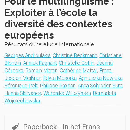
Pour le multilinguisme :
Exploiter à l’école la
diversité des contextes
européens
Résultats d’une étude internationale
Georges Androulakis
,
Christine Beckmann
,
Christiane
Blondin
,
Annick Fagnant
,
Christelle Goffin
,
Joanna
Górecka
,
Romain Martin
,
Cathérine Mattar
,
Franz-
Joseph Meißner
,
Edyta Mosorka
,
Agnieszka Nowicka
,
Véronique Pelt
,
Philippe Raxhon
,
Anna Schröder-Sura
,
Hanna Skrivánek
,
Weronika Wilczyńska
,
Bernadeta
Wojciechowska
Paperback
- In het Frans