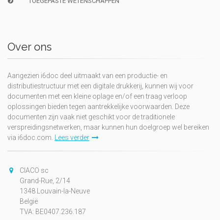
TOEGEPASTE WETENSCHAPPEN
Over ons
Aangezien i6doc deel uitmaakt van een productie- en
distributiestructuur met een digitale drukkerij, kunnen wij voor
documenten met een kleine oplage en/of een traag verloop
oplossingen bieden tegen aantrekkelijke voorwaarden. Deze
documenten zijn vaak niet geschikt voor de traditionele
verspreidingsnetwerken, maar kunnen hun doelgroep wel bereiken
via i6doc.com.
Lees verder
CIACO sc
Grand-Rue, 2/14
1348 Louvain-la-Neuve
België
TVA: BE0407.236.187