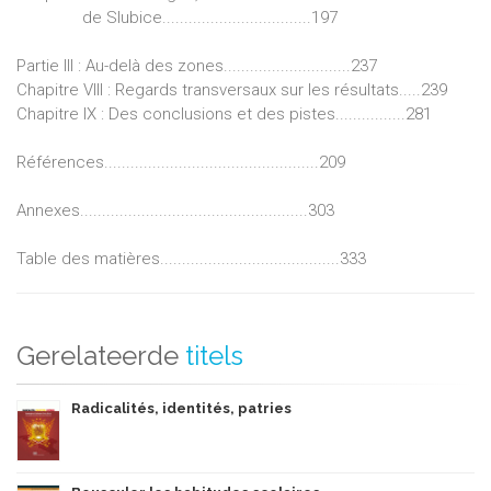
de Slubice..................................197
Partie III : Au-delà des zones.............................237
Chapitre VIII : Regards transversaux sur les résultats.....239
Chapitre IX : Des conclusions et des pistes................281
Références.................................................209
Annexes....................................................303
Table des matières.........................................333
Gerelateerde
titels
Radicalités, identités, patries