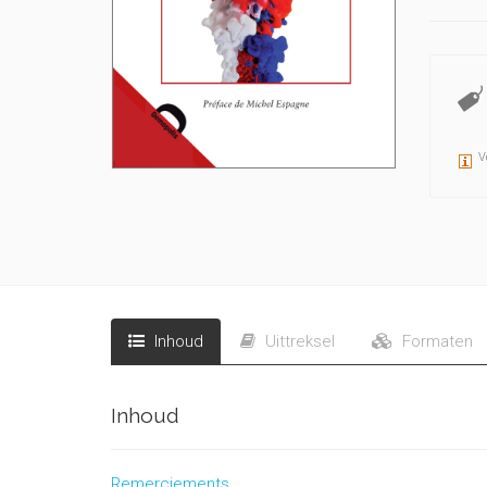
V
Inhoud
Uittreksel
Formaten
Inhoud
Remerciements