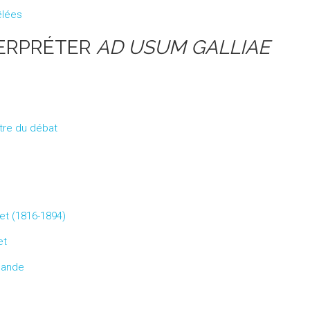
êlées
TERPRÉTER
AD USUM GALLIAE
ntre du débat
et (1816-1894)
et
mande