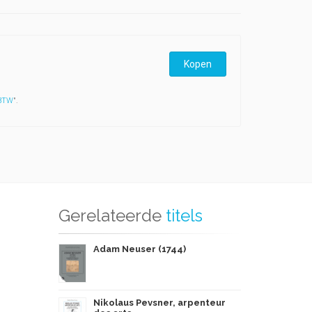
Kopen
 BTW
".
Gerelateerde
titels
Adam Neuser (1744)
Nikolaus Pevsner, arpenteur