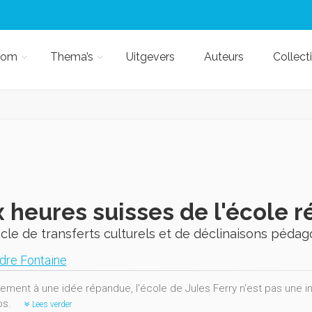
kom
Thema’s
Uitgevers
Auteurs
Collect
 heures suisses de l'école r
cle de transferts culturels et de déclinaisons péd
dre Fontaine
rement à une idée répandue, l'école de Jules Ferry n'est pas une i
os.
Lees verder