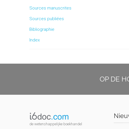
Sources manuscrites
Sources publiées
Bibliographie
Index
OP DE H
Nieuw
de wetenshappelijke boekhandel