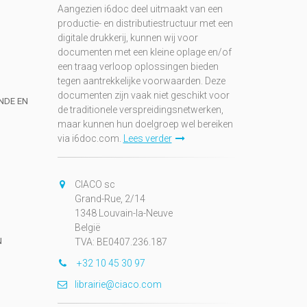
Aangezien i6doc deel uitmaakt van een
productie- en distributiestructuur met een
digitale drukkerij, kunnen wij voor
documenten met een kleine oplage en/of
een traag verloop oplossingen bieden
tegen aantrekkelijke voorwaarden. Deze
documenten zijn vaak niet geschikt voor
UNDE EN
de traditionele verspreidingsnetwerken,
maar kunnen hun doelgroep wel bereiken
via i6doc.com.
Lees verder
CIACO sc
Grand-Rue, 2/14
1348 Louvain-la-Neuve
België
N
TVA: BE0407.236.187
+32 10 45 30 97
librairie@ciaco.com