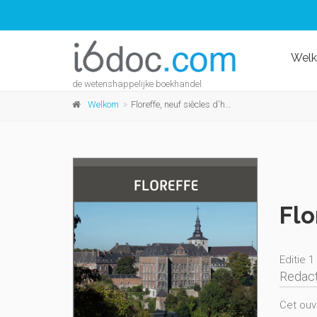
Wel
de wetenshappelijke boekhandel
Welkom
Floreffe, neuf siècles d'histoire
Flo
Editie 1
Redact
Cet ouvr