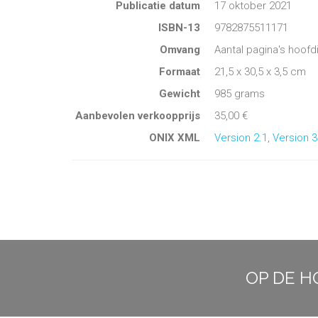
Publicatie datum
17 oktober 2021
ISBN-13
9782875511171
Omvang
Aantal pagina's hoofd
Formaat
21,5 x 30,5 x 3,5 cm
Gewicht
985 grams
Aanbevolen verkoopprijs
35,00 €
ONIX XML
Version 2.1
,
Version 3
OP DE H