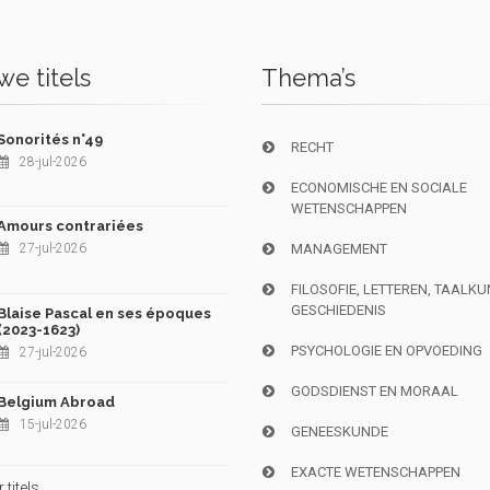
e titels
Thema’s
Sonorités n°49
RECHT
28-jul-2026
ECONOMISCHE EN SOCIALE
WETENSCHAPPEN
Amours contrariées
27-jul-2026
MANAGEMENT
FILOSOFIE, LETTEREN, TAALK
GESCHIEDENIS
Blaise Pascal en ses époques
(2023-1623)
PSYCHOLOGIE EN OPVOEDING
27-jul-2026
GODSDIENST EN MORAAL
Belgium Abroad
15-jul-2026
GENEESKUNDE
EXACTE WETENSCHAPPEN
titels