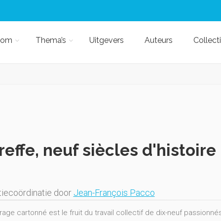
kom
Thema’s
Uitgevers
Auteurs
Collect
reffe, neuf siècles d'histoire
iecoördinatie door
Jean-François Pacco
age cartonné est le fruit du travail collectif de dix-neuf passionn