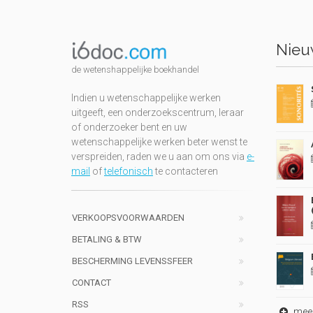
Nieuw
de wetenshappelijke boekhandel
Indien u wetenschappelijke werken
uitgeeft, een onderzoekscentrum, leraar
of onderzoeker bent en uw
wetenschappelijke werken beter wenst te
verspreiden, raden we u aan om ons via
e-
mail
of
telefonisch
te contacteren
VERKOOPSVOORWAARDEN
BETALING & BTW
BESCHERMING LEVENSSFEER
CONTACT
RSS
meer 