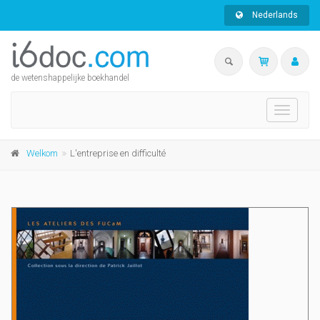
Nederlands
de wetenshappelijke boekhandel
Toggle
navigati
Welkom
L'entreprise en difficulté