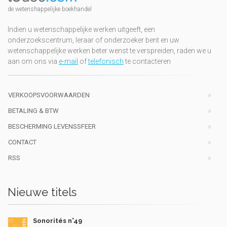
de wetenshappelijke boekhandel
Indien u wetenschappelijke werken uitgeeft, een
onderzoekscentrum, leraar of onderzoeker bent en uw
wetenschappelijke werken beter wenst te verspreiden, raden we u
aan om ons via
e-mail
of
telefonisch
te contacteren
VERKOOPSVOORWAARDEN
BETALING & BTW
BESCHERMING LEVENSSFEER
CONTACT
RSS
Nieuwe titels
Sonorités n°49