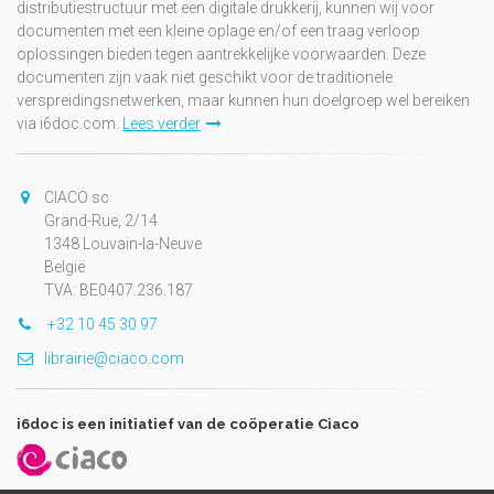
distributiestructuur met een digitale drukkerij, kunnen wij voor
documenten met een kleine oplage en/of een traag verloop
oplossingen bieden tegen aantrekkelijke voorwaarden. Deze
documenten zijn vaak niet geschikt voor de traditionele
verspreidingsnetwerken, maar kunnen hun doelgroep wel bereiken
via i6doc.com.
Lees verder
CIACO sc
Grand-Rue, 2/14
1348 Louvain-la-Neuve
België
TVA: BE0407.236.187
+32 10 45 30 97
librairie@ciaco.com
i6doc is een initiatief van de coöperatie Ciaco