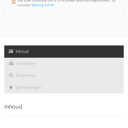
Voor meer informatie over BTW en andere belatingsmogelijkheden, zie
hieronder "
Betaling & BTW
".
Inhoud
Formaten
Gegevens
Opmerkingen
Inhoud