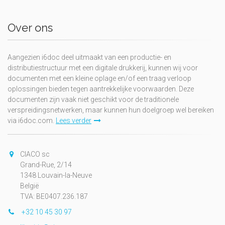
Over ons
Aangezien i6doc deel uitmaakt van een productie- en
distributiestructuur met een digitale drukkerij, kunnen wij voor
documenten met een kleine oplage en/of een traag verloop
oplossingen bieden tegen aantrekkelijke voorwaarden. Deze
documenten zijn vaak niet geschikt voor de traditionele
verspreidingsnetwerken, maar kunnen hun doelgroep wel bereiken
via i6doc.com.
Lees verder
CIACO sc
Grand-Rue, 2/14
1348 Louvain-la-Neuve
België
TVA: BE0407.236.187
+32 10 45 30 97