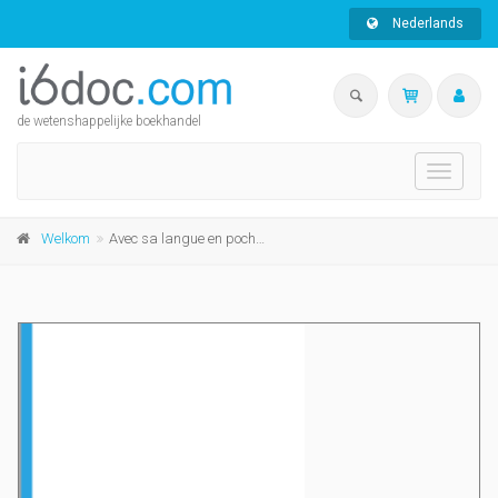
Nederlands
de wetenshappelijke boekhandel
Toggle
navigati
Welkom
Avec sa langue en poche...