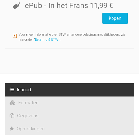
ePub
- In het Frans
11,99 €
Kopen
Voor meer informatie over BTW en andere belatingsmogelijkheden, zie
hieronder "
Betaling & BTW
".
Inhoud
Formaten
Gegevens
Opmerkingen