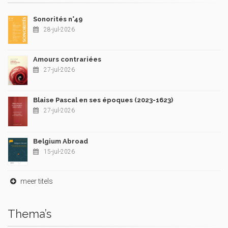
Sonorités n°49
28-jul-2026
Amours contrariées
27-jul-2026
Blaise Pascal en ses époques (2023-1623)
27-jul-2026
Belgium Abroad
15-jul-2026
meer titels
Thema’s