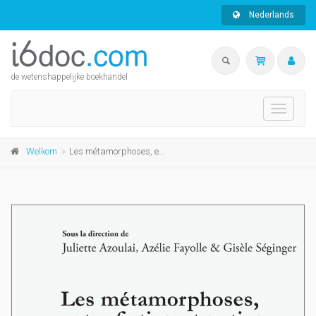
Nederlands
de wetenshappelijke boekhandel
Toggle
navigati
Welkom
Les métamorphoses, entre fiction et notion