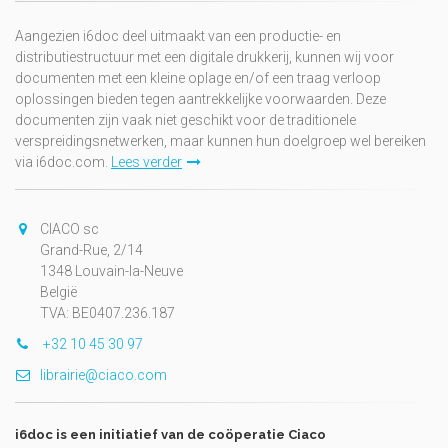
Aangezien i6doc deel uitmaakt van een productie- en
distributiestructuur met een digitale drukkerij, kunnen wij voor
documenten met een kleine oplage en/of een traag verloop
oplossingen bieden tegen aantrekkelijke voorwaarden. Deze
documenten zijn vaak niet geschikt voor de traditionele
verspreidingsnetwerken, maar kunnen hun doelgroep wel bereiken
via i6doc.com.
Lees verder
CIACO sc
Grand-Rue, 2/14
1348 Louvain-la-Neuve
België
TVA: BE0407.236.187
+32 10 45 30 97
librairie@ciaco.com
i6doc is een initiatief van de coöperatie Ciaco