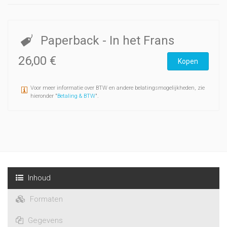
Paperback
- In het Frans
26,00 €
Kopen
Voor meer informatie over BTW en andere belatingsmogelijkheden, zie
hieronder "
Betaling & BTW
".
Inhoud
Formaten
Gegevens