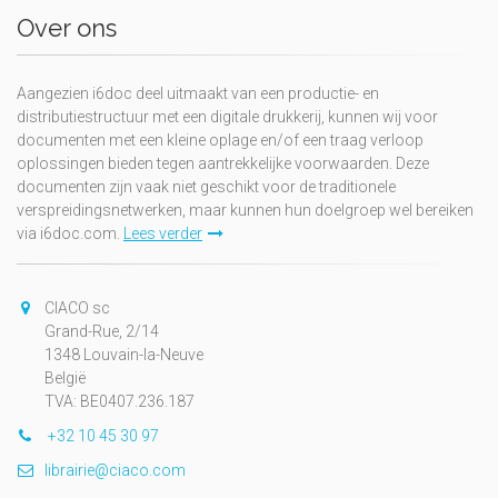
Over ons
Aangezien i6doc deel uitmaakt van een productie- en
distributiestructuur met een digitale drukkerij, kunnen wij voor
documenten met een kleine oplage en/of een traag verloop
oplossingen bieden tegen aantrekkelijke voorwaarden. Deze
documenten zijn vaak niet geschikt voor de traditionele
verspreidingsnetwerken, maar kunnen hun doelgroep wel bereiken
via i6doc.com.
Lees verder
CIACO sc
Grand-Rue, 2/14
1348 Louvain-la-Neuve
België
TVA: BE0407.236.187
+32 10 45 30 97
librairie@ciaco.com