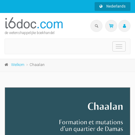
Nederlands
de wetenshappelijke boekhandel
Toggle
navigati
Welkom
Chaalan