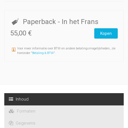
Paperback
- In het Frans
55,00 €
Kopen
Voor meer informatie over BTW en andere belatingsmogelijkheden, zie
hieronder "
Betaling & BTW
".
Inhoud
Formaten
Gegevens