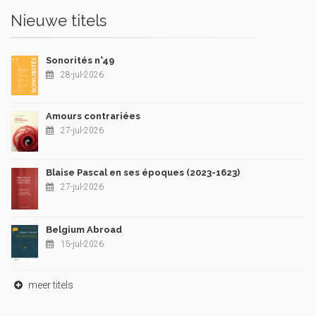
Nieuwe titels
Sonorités n°49
28-jul-2026
Amours contrariées
27-jul-2026
Blaise Pascal en ses époques (2023-1623)
27-jul-2026
Belgium Abroad
15-jul-2026
meer titels