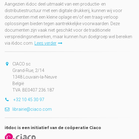
Aangezien i6doc deel uitmaakt van een productie- en
distributiestructuur met een digitale drukkerij, kunnen wij voor
documenten met een kleine oplage en/of een traag verloop
oplossingen bieden tegen aantrekkelijke voorwaarden. Deze
documenten zijn vaak niet geschikt voor de traditionele
verspreidingsnetwerken, maar kunnen hun doelgroep wel bereiken
via i6doc.com.
Lees verder
CIACO sc
Grand-Rue, 2/14
1348 Louvain-la-Neuve
België
TVA: BE0407.236.187
+32 10 45 30 97
librairie@ciaco.com
i6doc is een initiatief van de coöperatie Ciaco