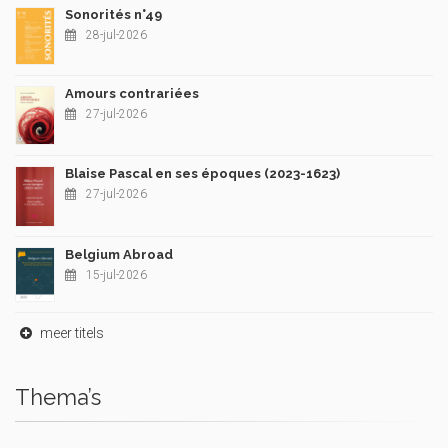
Sonorités n°49
28-jul-2026
Amours contrariées
27-jul-2026
Blaise Pascal en ses époques (2023-1623)
27-jul-2026
Belgium Abroad
15-jul-2026
meer titels
Thema’s