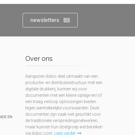
newsletters
Over ons
Aangezien i6doc deel uitmaakt van een
productie- en distributiestructuur met een
digitale drukkerij, kunnen wij voor
documenten met een kleine oplage en/of
een traag verloop oplossingen bieden
tegen aantrekkelijke voorwaarden. Deze
documenten zijn vaak niet geschikt voor
UNDE EN
de traditionele verspreidingsnetwerken,
maar kunnen hun doelgroep wel bereiken
via i6doc.com.
Lees verder