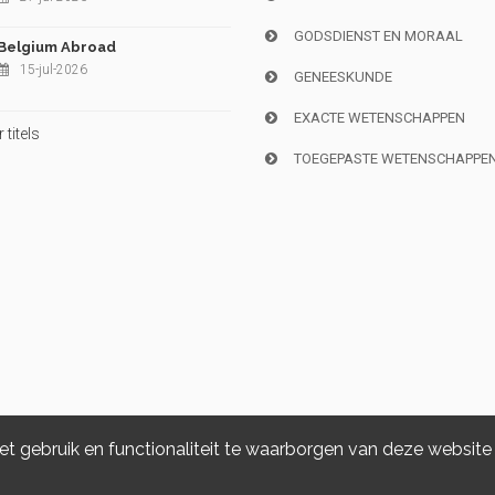
GODSDIENST EN MORAAL
Belgium Abroad
15-jul-2026
GENEESKUNDE
EXACTE WETENSCHAPPEN
titels
TOEGEPASTE WETENSCHAPPE
 gebruik en functionaliteit te waarborgen van deze website
Copyright © 2026, i6doc. Powered by
GiantChair
. All Rights Reserved