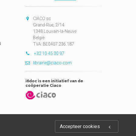
CIACO sc
Grand-Rue, 2/14
1348 Louvain-la-Neuve
België
N
TVA: BE0407.236.187
+32 10 45 30 97
librairie@ciaco.com
i6doc is een initiatief van de
coöperatie Ciaco
Accepteer cookies