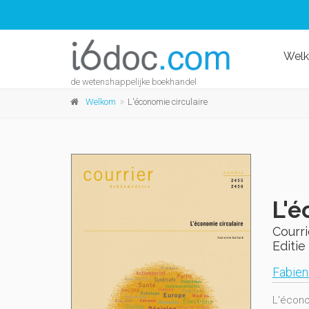
Wel
de wetenshappelijke boekhandel
Welkom
L'économie circulaire
L'é
Courr
Editie 
Fabien
L'écono