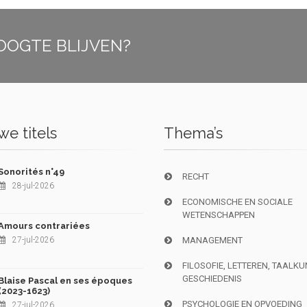
OOGTE BLIJVEN?
e titels
Thema’s
Sonorités n°49
RECHT
28-jul-2026
ECONOMISCHE EN SOCIALE
WETENSCHAPPEN
Amours contrariées
27-jul-2026
MANAGEMENT
FILOSOFIE, LETTEREN, TAALK
GESCHIEDENIS
Blaise Pascal en ses époques
(2023-1623)
PSYCHOLOGIE EN OPVOEDING
27-jul-2026