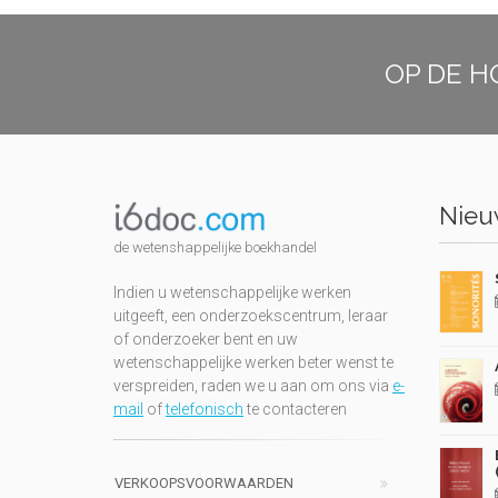
OP DE H
Nieuw
de wetenshappelijke boekhandel
Indien u wetenschappelijke werken
uitgeeft, een onderzoekscentrum, leraar
of onderzoeker bent en uw
wetenschappelijke werken beter wenst te
verspreiden, raden we u aan om ons via
e-
mail
of
telefonisch
te contacteren
VERKOOPSVOORWAARDEN