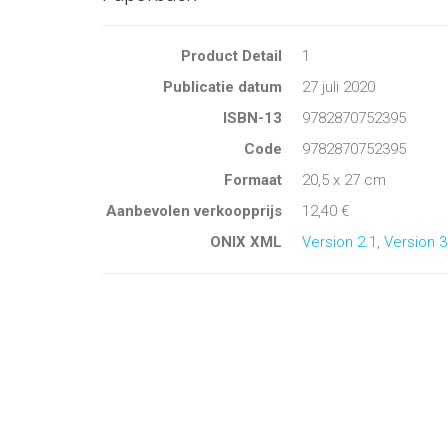
Product Detail
1
Publicatie datum
27 juli 2020
ISBN-13
9782870752395
Code
9782870752395
Formaat
20,5 x 27 cm
Aanbevolen verkoopprijs
12,40 €
ONIX XML
Version 2.1
,
Version 3