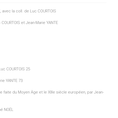
 avec la coll. de Luc COURTOIS
Luc COURTOIS et Jean-Marie YANTE
r Luc COURTOIS 25
arie YANTE 73
e faite du Moyen Äge et le XIIIe siècle européen, par Jean-
né NOËL