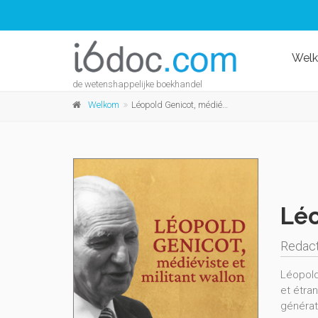
Wel
de wetenshappelijke boekhandel
Welkom
Léopold Genicot, médiéviste et militant wallon
Léo
Redact
Léopold
et étran
générati