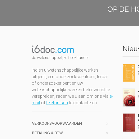
OP DE H
Nieuw
de wetenshappelijke boekhandel
Indien u wetenschappelijke werken
uitgeeft, een onderzoekscentrum, leraar
of onderzoeker bent en uw
wetenschappelijke werken beter wenst te
verspreiden, raden we u aan om ons via
e-
mail
of
telefonisch
te contacteren
VERKOOPSVOORWAARDEN
BETALING & BTW