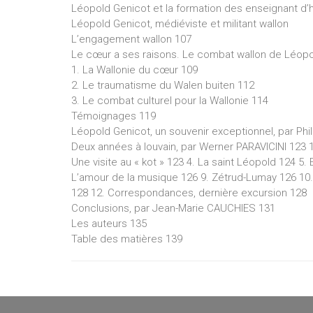
Léopold Genicot et la formation des enseignant d’
Léopold Genicot, médiéviste et militant wallon
L’engagement wallon 107
Le cœur a ses raisons. Le combat wallon de Léopo
1. La Wallonie du cœur 109
2. Le traumatisme du Walen buiten 112
3. Le combat culturel pour la Wallonie 114
Témoignages 119
Léopold Genicot, un souvenir exceptionnel, par P
Deux années à louvain, par Werner PARAVICINI 123 1
Une visite au « kot » 123 4. La saint Léopold 124 5
L’amour de la musique 126 9. Zétrud-Lumay 126 10. 
128 12. Correspondances, dernière excursion 128
Conclusions, par Jean-Marie CAUCHIES 131
Les auteurs 135
Table des matières 139