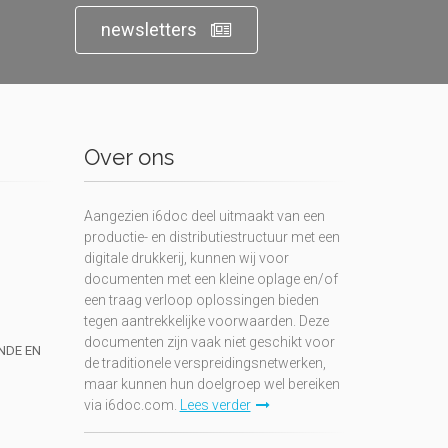
newsletters
Over ons
Aangezien i6doc deel uitmaakt van een
productie- en distributiestructuur met een
digitale drukkerij, kunnen wij voor
documenten met een kleine oplage en/of
een traag verloop oplossingen bieden
tegen aantrekkelijke voorwaarden. Deze
documenten zijn vaak niet geschikt voor
UNDE EN
de traditionele verspreidingsnetwerken,
maar kunnen hun doelgroep wel bereiken
via i6doc.com.
Lees verder