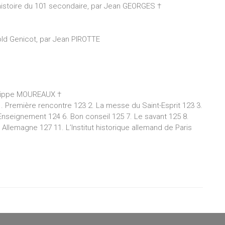
histoire du 101 secondaire, par Jean GEORGES †
ld Genicot, par Jean PIROTTE
hilippe MOUREAUX †
. Première rencontre 123 2. La messe du Saint-Esprit 123 3.
. Enseignement 124 6. Bon conseil 125 7. Le savant 125 8.
Allemagne 127 11. L’Institut historique allemand de Paris