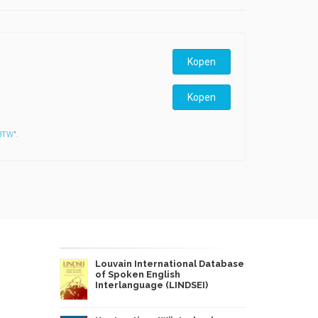
Kopen
Kopen
 BTW
".
Louvain International Database
of Spoken English
Interlanguage (LINDSEI)