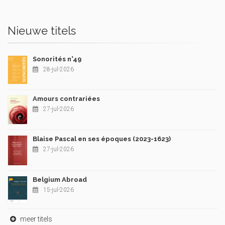
Nieuwe titels
Sonorités n°49
28-jul-2026
Amours contrariées
27-jul-2026
Blaise Pascal en ses époques (2023-1623)
27-jul-2026
Belgium Abroad
15-jul-2026
meer titels