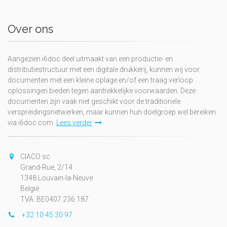
Over ons
Aangezien i6doc deel uitmaakt van een productie- en
distributiestructuur met een digitale drukkerij, kunnen wij voor
documenten met een kleine oplage en/of een traag verloop
oplossingen bieden tegen aantrekkelijke voorwaarden. Deze
documenten zijn vaak niet geschikt voor de traditionele
verspreidingsnetwerken, maar kunnen hun doelgroep wel bereiken
via i6doc.com.
Lees verder
CIACO sc
Grand-Rue, 2/14
1348 Louvain-la-Neuve
België
TVA: BE0407.236.187
+32 10 45 30 97