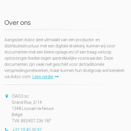
Over ons
Aangezien i6doc deel uitmaakt van een productie- en
distributiestructuur met een digitale drukkerij, kunnen wij voor
documenten met een kleine oplage en/of een traag verloop
oplossingen bieden tegen aantrekkelijke voorwaarden. Deze
documenten zijn vaak niet geschikt voor de traditionele
verspreidingsnetwerken, maar kunnen hun doelgroep wel bereiken
via i6doc.com.
Lees verder
CIACO sc
Grand-Rue, 2/14
1348 Louvain-la-Neuve
België
TVA: BE0407.236.187
+32 10 45 30 97