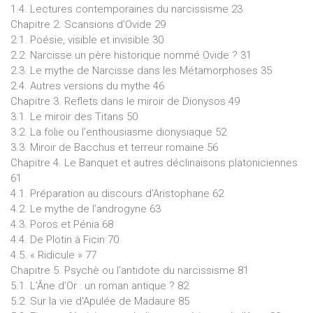
1.4. Lectures contemporaines du narcissisme 23
Chapitre 2. Scansions d'Ovide 29
2.1. Poésie, visible et invisible 30
2.2. Narcisse un père historique nommé Ovide ? 31
2.3. Le mythe de Narcisse dans les Métamorphoses 35
2.4. Autres versions du mythe 46
Chapitre 3. Reflets dans le miroir de Dionysos 49
3.1. Le miroir des Titans 50
3.2. La folie ou l’enthousiasme dionysiaque 52
3.3. Miroir de Bacchus et terreur romaine 56
Chapitre 4. Le Banquet et autres déclinaisons platoniciennes
61
4.1. Préparation au discours d’Aristophane 62
4.2. Le mythe de l’androgyne 63
4.3. Poros et Pénia 68
4.4. De Plotin à Ficin 70
4.5. « Ridicule » 77
Chapitre 5. Psychè ou l’antidote du narcissisme 81
5.1. L’Âne d’Or : un roman antique ? 82
5.2. Sur la vie d’Apulée de Madaure 85