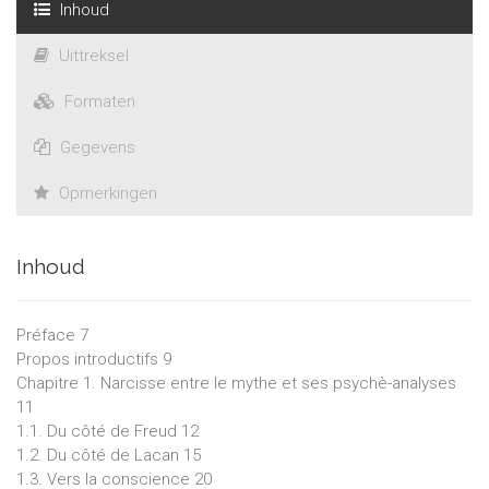
Inhoud
Uittreksel
Formaten
Gegevens
Opmerkingen
Inhoud
Préface 7
Propos introductifs 9
Chapitre 1. Narcisse entre le mythe et ses psychè-analyses
11
1.1. Du côté de Freud 12
1.2. Du côté de Lacan 15
1.3. Vers la conscience 20