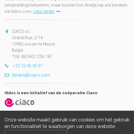
verspreidingsnetwerken, maar kunnen hun doelgroep wel bereiken
via i6doc.com.
Lees verder
CIACO sc
Grand-Rue, 2/14
1348 Louvain-la-Neuve
België
TVA: BE0407.236.187
+32 10 45 30 97
librairie@ciaco.com
i6doc is een initiatief van de coöperatie Ciaco
Onze website maakt gebruik van cookies om het gebruik
en functionaliteit te waarborgen van deze website
Copyright © 2026, i6doc. Powered by
GiantChair
. All Rights