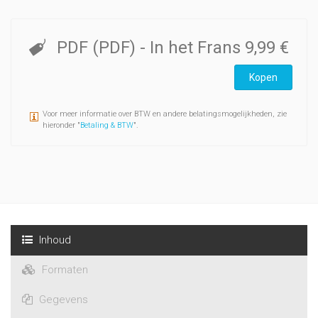
PDF (PDF)
- In het Frans
9,99 €
Kopen
Voor meer informatie over BTW en andere belatingsmogelijkheden, zie
hieronder "
Betaling & BTW
".
Inhoud
Formaten
Gegevens