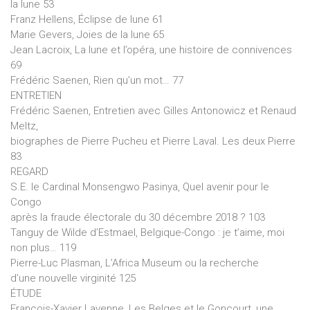
la lune 53
Franz Hellens, Éclipse de lune 61
Marie Gevers, Joies de la lune 65
Jean Lacroix, La lune et l’opéra, une histoire de connivences
69
Frédéric Saenen, Rien qu’un mot… 77
ENTRETIEN
Frédéric Saenen, Entretien avec Gilles Antonowicz et Renaud
Meltz,
biographes de Pierre Pucheu et Pierre Laval. Les deux Pierre
83
REGARD
S.E. le Cardinal Monsengwo Pasinya, Quel avenir pour le
Congo
après la fraude électorale du 30 décembre 2018 ? 103
Tanguy de Wilde d’Estmael, Belgique-Congo : je t’aime, moi
non plus… 119
Pierre-Luc Plasman, L’Africa Museum ou la recherche
d’une nouvelle virginité 125
ÉTUDE
François-Xavier Lavenne, Les Belges et le Goncourt, une