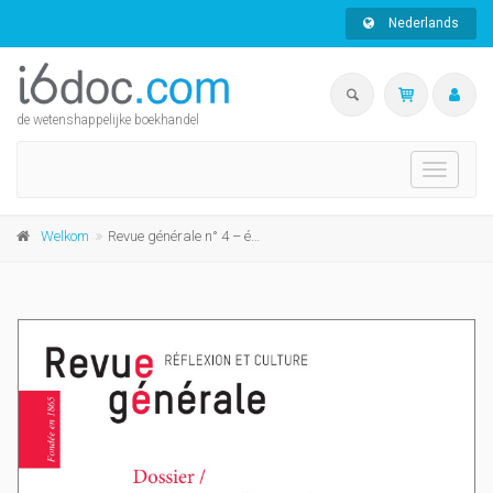
Nederlands
de wetenshappelijke boekhandel
Toggle
navigati
Welkom
Revue générale n° 4 – été 2019