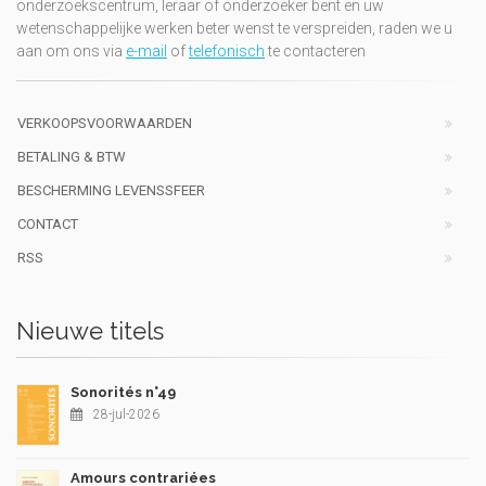
onderzoekscentrum, leraar of onderzoeker bent en uw
wetenschappelijke werken beter wenst te verspreiden, raden we u
aan om ons via
e-mail
of
telefonisch
te contacteren
VERKOOPSVOORWAARDEN
BETALING & BTW
BESCHERMING LEVENSSFEER
CONTACT
RSS
Nieuwe titels
Sonorités n°49
28-jul-2026
Amours contrariées