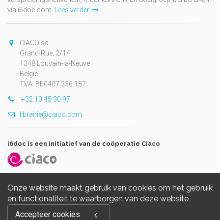
via i6doc.com.
Lees verder
CIACO sc
Grand-Rue, 2/14
1348 Louvain-la-Neuve
België
TVA: BE0407.236.187
+32 10 45 30 97
librairie@ciaco.com
i6doc is een initiatief van de coöperatie Ciaco
Onze website maakt gebruik van cookies om het gebruik
en functionaliteit te waarborgen van deze website
Copyright © 2026, i6doc. Powered by
GiantChair
. All Rights
Accepteer cookies
Reserved