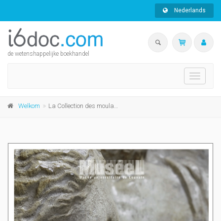
Nederlands
de wetenshappelijke boekhandel
Toggle
navigati
Welkom
La Collection des moulages de l'UCLouvain