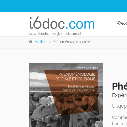
Wel
de wetenshappelijke boekhandel
Welkom
Phénoménologie sociale et critique
Phé
Expéri
Uitge
Comment
Peut-on