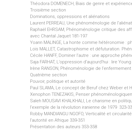
Théodora DOMENECH, Biais de genre et expérience
Troisième section
Dominations, oppressions et aliénations
Laurent PERREAU, Une phénoménologie de l’aliénati
Raphaël EHRSAM, Phénoménologie critique des affec
avec Chantal Jaquet 181-197
Yoann MALINGE, La honte comme hétéronomie : phé
Loïs MALLET, Catastrophisme et défuturation. Ph
Cécile HANFF, Dominer l’autre : une approche phén
Saja FARHAT, L’oppression d’aujourd’hui : lire Yo
Irène RANSON, Phénoménologie de l’enfermement 
Quatrième section
Pouvoir, politique et autorité
Paul SLAMA, Le concept de Beruf chez Weber et Huss
Xenophon TENEZAKIS, Penser phénoménologiqueme
Saleh MOUSAVI KHALKHALI, Le charisme en politiq
l’exemple de la révolution iranienne de 1979 323-3
Robby MANDIANGU NGOFO, Verticalité et circularité 
l’autorité en Afrique 339-351
Présentation des auteurs 353-358