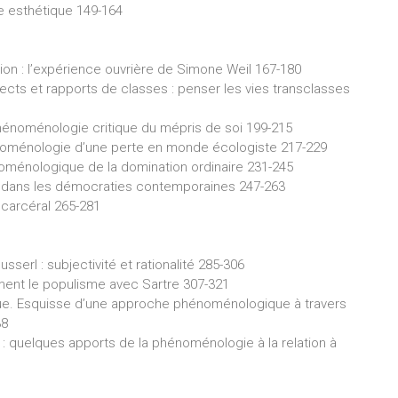
 esthétique 149-164
on : l’expérience ouvrière de Simone Weil 167-180
ts et rapports de classes : penser les vies transclasses
noménologie critique du mépris de soi 199-215
énoménologie d’une perte en monde écologiste 217-229
oménologique de la domination ordinaire 231-245
ung dans les démocraties contemporaines 247-263
carcéral 265-281
erl : subjectivité et rationalité 285-306
nt le populisme avec Sartre 307-321
ue. Esquisse d’une approche phénoménologique à travers
38
: quelques apports de la phénoménologie à la relation à