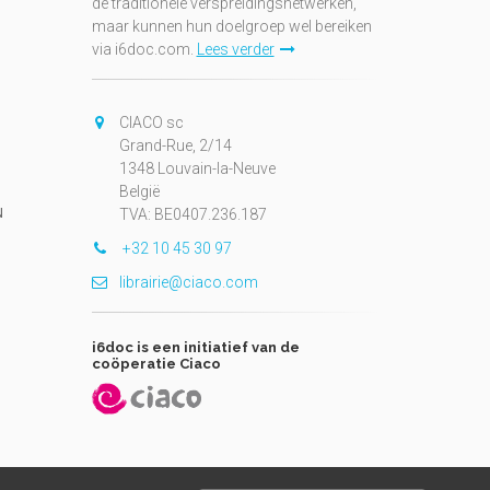
de traditionele verspreidingsnetwerken,
maar kunnen hun doelgroep wel bereiken
via i6doc.com.
Lees verder
CIACO sc
Grand-Rue, 2/14
1348 Louvain-la-Neuve
België
N
TVA: BE0407.236.187
+32 10 45 30 97
librairie@ciaco.com
i6doc is een initiatief van de
coöperatie Ciaco