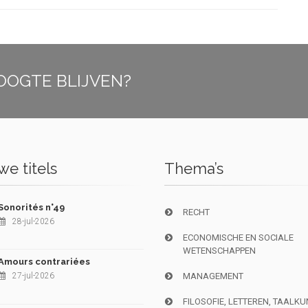
OOGTE BLIJVEN?
e titels
Thema’s
Sonorités n°49
RECHT
28-jul-2026
ECONOMISCHE EN SOCIALE
WETENSCHAPPEN
Amours contrariées
27-jul-2026
MANAGEMENT
FILOSOFIE, LETTEREN, TAALK