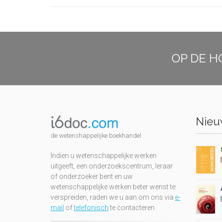
OP DE H
Nieuw
de wetenshappelijke boekhandel
Indien u wetenschappelijke werken
uitgeeft, een onderzoekscentrum, leraar
of onderzoeker bent en uw
wetenschappelijke werken beter wenst te
verspreiden, raden we u aan om ons via
e-
mail
of
telefonisch
te contacteren