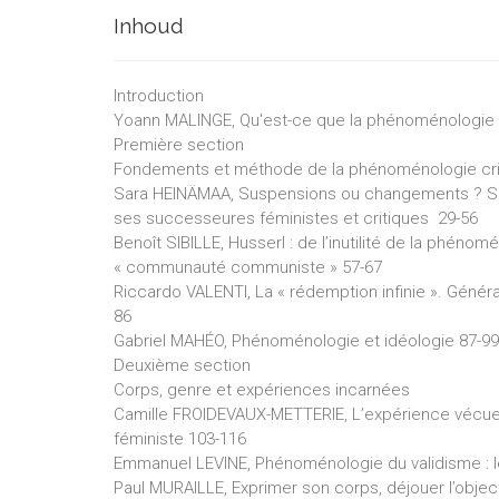
Inhoud
Introduction
Yoann MALINGE, Qu'est-ce que la phénoménologie s
Première section
Fondements et méthode de la phénoménologie cri
Sara HEINÄMAA, Suspensions ou changements ? Sur 
ses successeures féministes et critiques 29-56
Benoît SIBILLE, Husserl : de l’inutilité de la phéno
« communauté communiste » 57-67
Riccardo VALENTI, La « rédemption infinie ». Géné
86
Gabriel MAHÉO, Phénoménologie et idéologie 87-99
Deuxième section
Corps, genre et expériences incarnées
Camille FROIDEVAUX-METTERIE, L’expérience vécu
féministe 103-116
Emmanuel LEVINE, Phénoménologie du validisme : le
Paul MURAILLE, Exprimer son corps, déjouer l’objec