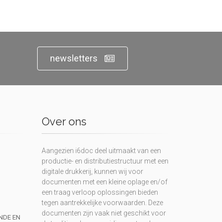
newsletters
Over ons
Aangezien i6doc deel uitmaakt van een
productie- en distributiestructuur met een
digitale drukkerij, kunnen wij voor
documenten met een kleine oplage en/of
een traag verloop oplossingen bieden
tegen aantrekkelijke voorwaarden. Deze
documenten zijn vaak niet geschikt voor
UNDE EN