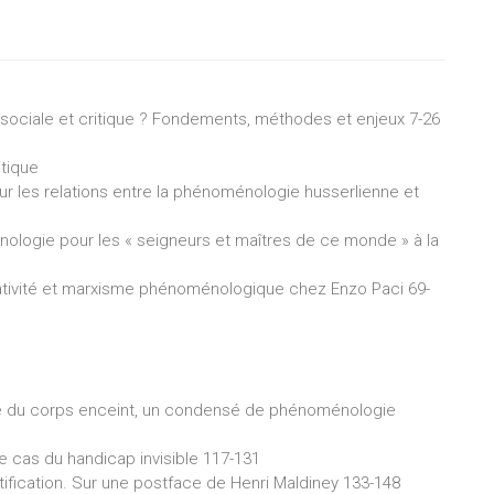
ociale et critique ? Fondements, méthodes et enjeux 7-26
tique
les relations entre la phénoménologie husserlienne et
ménologie pour les « seigneurs et maîtres de ce monde » à la
rativité et marxisme phénoménologique chez Enzo Paci 69-
e du corps enceint, un condensé de phénoménologie
 cas du handicap invisible 117-131
tification. Sur une postface de Henri Maldiney 133-148