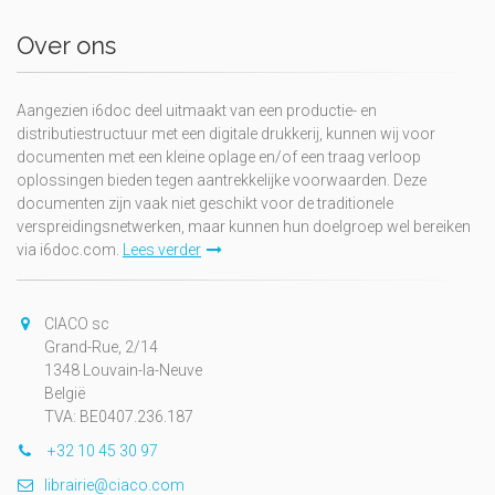
Over ons
Aangezien i6doc deel uitmaakt van een productie- en
distributiestructuur met een digitale drukkerij, kunnen wij voor
documenten met een kleine oplage en/of een traag verloop
oplossingen bieden tegen aantrekkelijke voorwaarden. Deze
documenten zijn vaak niet geschikt voor de traditionele
verspreidingsnetwerken, maar kunnen hun doelgroep wel bereiken
via i6doc.com.
Lees verder
CIACO sc
Grand-Rue, 2/14
1348 Louvain-la-Neuve
België
TVA: BE0407.236.187
+32 10 45 30 97
librairie@ciaco.com