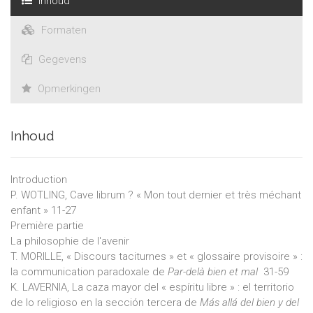
Inhoud
Formaten
Gegevens
Opmerkingen
Inhoud
Introduction
P. WOTLING, Cave librum ? « Mon tout dernier et très méchant
enfant » 11-27
Première partie
La philosophie de l'avenir
T. MORILLE, « Discours taciturnes » et « glossaire provisoire » :
la communication paradoxale de
Par-delà bien et mal
31-59
K. LAVERNIA, La caza mayor del « espíritu libre » : el territorio
de lo religioso en la sección tercera de
Más allá del bien y del