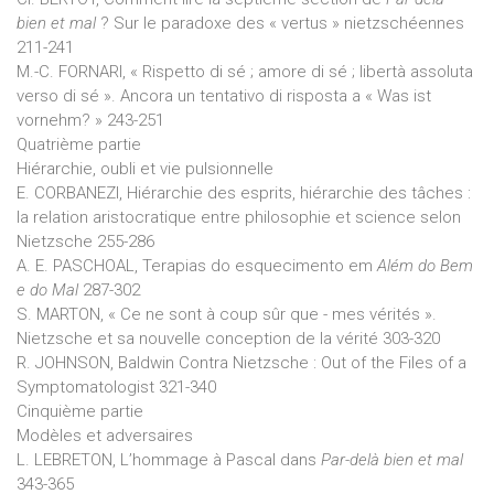
bien et mal
? Sur le paradoxe des « vertus » nietzschéennes
211-241
M.-C. FORNARI, « Rispetto di sé ; amore di sé ; libertà assoluta
verso di sé ». Ancora un tentativo di risposta a « Was ist
vornehm? » 243-251
Quatrième partie
Hiérarchie, oubli et vie pulsionnelle
E. CORBANEZI, Hiérarchie des esprits, hiérarchie des tâches :
la relation aristocratique entre philosophie et science selon
Nietzsche 255-286
A. E. PASCHOAL, Terapias do esquecimento em
Além do Bem
e do Mal
287-302
S. MARTON, « Ce ne sont à coup sûr que - mes vérités ».
Nietzsche et sa nouvelle conception de la vérité 303-320
R. JOHNSON, Baldwin Contra Nietzsche : Out of the Files of a
Symptomatologist 321-340
Cinquième partie
Modèles et adversaires
L. LEBRETON, L’hommage à Pascal dans
Par-delà bien et mal
343-365