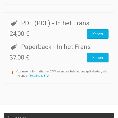
PDF (PDF)
- In het Frans
24,00 €
Kopen
Paperback
- In het Frans
37,00 €
Kopen
Voor meer informatie over BTW en andere belatingsmogelijkheden, zie
hieronder "
Betaling & BTW
".