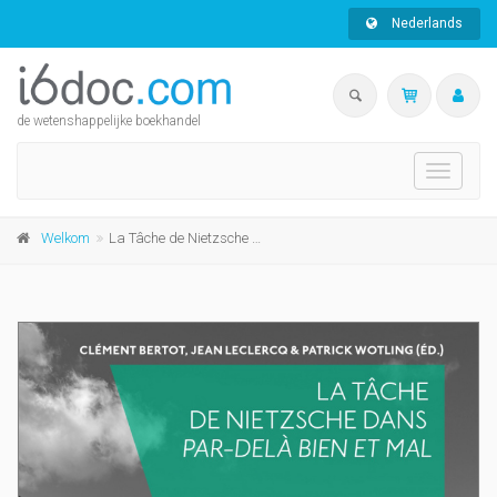
Nederlands
de wetenshappelijke boekhandel
Toggle
navigati
Welkom
La Tâche de Nietzsche dans Par-delà bien et mal