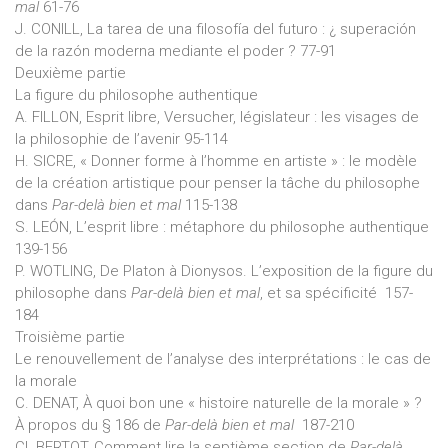
mal
61-76
J. CONILL, La tarea de una filosofía del futuro : ¿ superación
de la razón moderna mediante el poder ? 77-91
Deuxième partie
La figure du philosophe authentique
A. FILLON, Esprit libre, Versucher, législateur : les visages de
la philosophie de l’avenir 95-114
H. SICRE, « Donner forme à l’homme en artiste » : le modèle
de la création artistique pour penser la tâche du philosophe
dans
Par-delà bien et mal
115-138
S. LEÓN, L’esprit libre : métaphore du philosophe authentique
139-156
P. WOTLING, De Platon à Dionysos. L’exposition de la figure du
philosophe dans
Par-delà bien et mal
, et sa spécificité 157-
184
Troisième partie
Le renouvellement de l’analyse des interprétations : le cas de
la morale
C. DENAT, À quoi bon une « histoire naturelle de la morale » ?
À propos du § 186 de
Par-delà bien et mal
187-210
Cl. BERTOT, Comment lire la septième section de
Par-delà