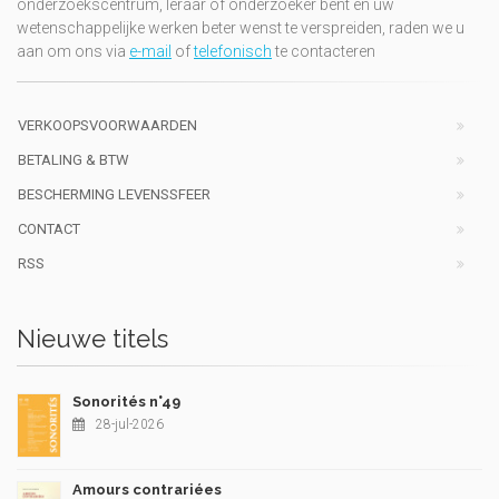
onderzoekscentrum, leraar of onderzoeker bent en uw
wetenschappelijke werken beter wenst te verspreiden, raden we u
aan om ons via
e-mail
of
telefonisch
te contacteren
VERKOOPSVOORWAARDEN
BETALING & BTW
BESCHERMING LEVENSSFEER
CONTACT
RSS
Nieuwe titels
Sonorités n°49
28-jul-2026
Amours contrariées