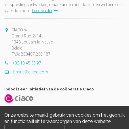
verspreidingsnetwerken, maar kunnen hun doelgroep wel bereiken
via i6doc.com.
Lees verder
CIACO sc
Grand-Rue, 2/14
1348 Louvain-la-Neuve
België
TVA: BE0407.236.187
+32 10 45 30 97
librairie@ciaco.com
i6doc is een initiatief van de coöperatie Ciaco
Onze website maakt gebruik van cookies om het gebruik
en functionaliteit te waarborgen van deze website
Copyright © 2026, i6doc. Powered by
GiantChair
. All Rights