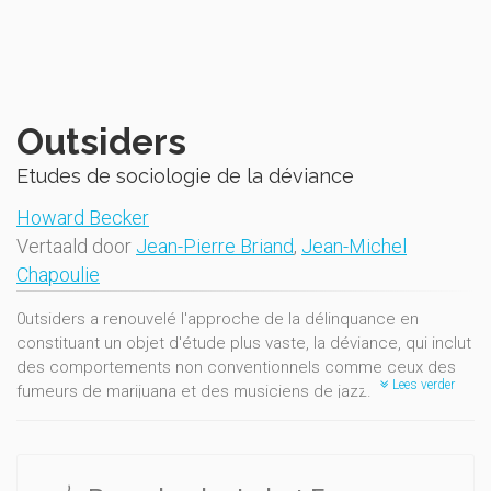
Outsiders
Etudes de sociologie de la déviance
Howard Becker
Vertaald door
Jean-Pierre Briand
,
Jean-Michel
Chapoulie
0utsiders a renouvelé l'approche de la délinquance en
constituant un objet d'étude plus vaste, la déviance, qui inclut
des comportements non conventionnels comme ceux des
Lees verder
fumeurs de marijuana et des musiciens de jazz.
De façon originale cette approche consiste aussi à prendre
en compte à la fois le point de vue des déviants et celui des
entrepreneurs de morale et des agents de la répression.