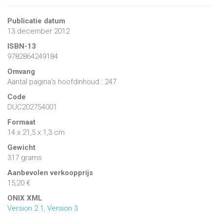
Publicatie datum
13 december 2012
ISBN-13
9782864249184
Omvang
Aantal pagina's hoofdinhoud : 247
Code
DUC202754001
Formaat
14 x 21,5 x 1,3 cm
Gewicht
317 grams
Aanbevolen verkoopprijs
15,20 €
ONIX XML
Version 2.1
,
Version 3