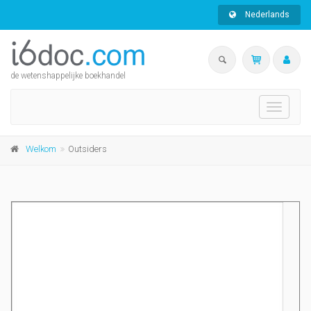
Nederlands
de wetenshappelijke boekhandel
Toggle
navigati
Welkom
Outsiders