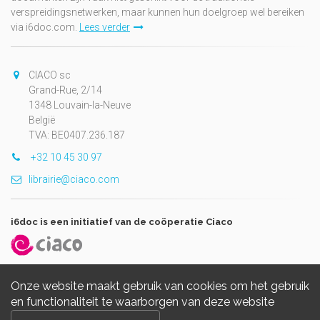
verspreidingsnetwerken, maar kunnen hun doelgroep wel bereiken
via i6doc.com.
Lees verder
CIACO sc
Grand-Rue, 2/14
1348 Louvain-la-Neuve
België
TVA: BE0407.236.187
+32 10 45 30 97
librairie@ciaco.com
i6doc is een initiatief van de coöperatie Ciaco
Onze website maakt gebruik van cookies om het gebruik
en functionaliteit te waarborgen van deze website
Copyright © 2026, i6doc. Powered by
GiantChair
. All Rights