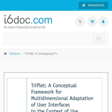
Nederlands
de wetenshappelijke boekhandel
Toggle
navigati
Welkom
TriPlet: A Conceptual Framework for Multidimensional Adaptation of User Interfaces to the Context of Use