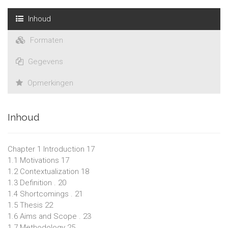
Inhoud
Formaten
Gegevens
Opmerkingen
Inhoud
Chapter 1 Introduction 17
1.1 Motivations 17
1.2 Contextualization 18
1.3 Definition . 20
1.4 Shortcomings . 21
1.5 Thesis 22
1.6 Aims and Scope . 23
1.7 Methodology 25