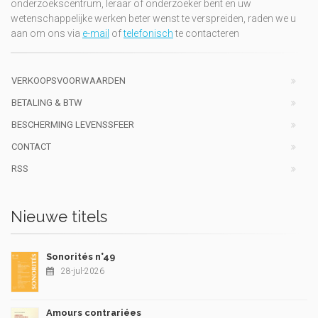
onderzoekscentrum, leraar of onderzoeker bent en uw
wetenschappelijke werken beter wenst te verspreiden, raden we u
aan om ons via
e-mail
of
telefonisch
te contacteren
VERKOOPSVOORWAARDEN
BETALING & BTW
BESCHERMING LEVENSSFEER
CONTACT
RSS
Nieuwe titels
Sonorités n°49
28-jul-2026
Amours contrariées