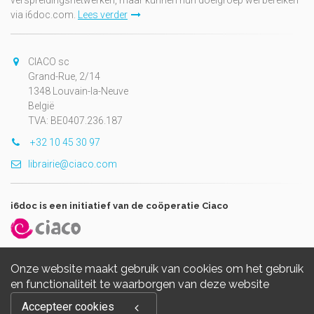
via i6doc.com.
Lees verder
CIACO sc
Grand-Rue, 2/14
1348 Louvain-la-Neuve
België
TVA: BE0407.236.187
+32 10 45 30 97
librairie@ciaco.com
i6doc is een initiatief van de coöperatie Ciaco
Onze website maakt gebruik van cookies om het gebruik
en functionaliteit te waarborgen van deze website
Copyright © 2026, i6doc. Powered by
GiantChair
. All Rights
Accepteer cookies
Reserved