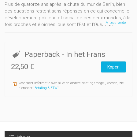
Plus de quatorze ans après la chute du mur de Berlin, bien
des questions restent sans réponses en ce qui concerne le
développement politique et social de ces deux mondes, à la
Lees verder
fois proches et éloignés, que sont l’Est et l’Ouest de
l’Allemagne réunifiée.
La perception de la population est-allemande de l’évolution
du pays et les changements dans leurs comportements et
leur façon de penser…, voilà le centre des sujets abordés
Paperback
- In het Frans
dans cet ouvrage.
La première partie du livre se consacre à l’étude du
22,50 €
Kopen
processus de démocratisation de la R.D.A. jusqu’à la mise sur
pied d’élections libres.
Voor meer informatie over BTW en andere belatingsmogelijkheden, zie
La seconde partie nous propose de comprendre le contexte
hieronder "
Betaling & BTW
".
national et international de l’unification allemande, et
l’intégration de la R.D.A. dans la C.E.E., en étudiant les
aspects financiers et sociaux posés par la réunification.