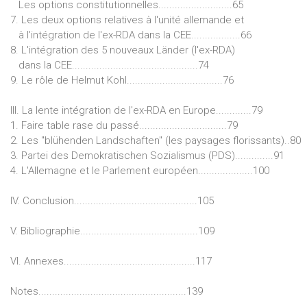
Les options constitutionnelles...........................65
7. Les deux options relatives à l'unité allemande et
à l'intégration de l'ex-RDA dans la CEE..................66
8. L'intégration des 5 nouveaux Länder (l'ex-RDA)
dans la CEE..............................................74
9. Le rôle de Helmut Kohl...................................76
III. La lente intégration de l'ex-RDA en Europe.............79
1. Faire table rase du passé................................79
2. Les "blühenden Landschaften" (les paysages florissants)..80
3. Partei des Demokratischen Sozialismus (PDS)..............91
4. L'Allemagne et le Parlement européen....................100
IV. Conclusion.............................................105
V. Bibliographie...........................................109
VI. Annexes................................................117
Notes......................................................139