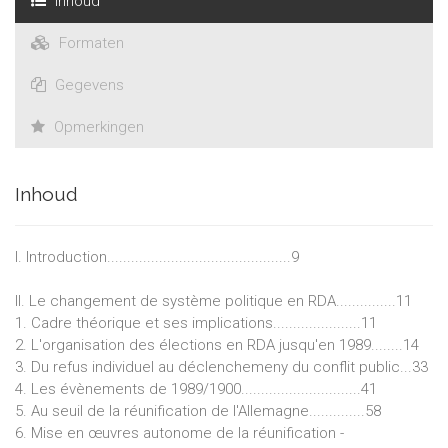
Inhoud
Formaten
Gegevens
Opmerkingen
Inhoud
I. Introduction..............................................9
II. Le changement de système politique en RDA...............11
1. Cadre théorique et ses implications......................11
2. L'organisation des élections en RDA jusqu'en 1989........14
3. Du refus individuel au déclenchemeny du conflit public...33
4. Les évènements de 1989/1900..............................41
5. Au seuil de la réunification de l'Allemagne..............58
6. Mise en œuvres autonome de la réunification -