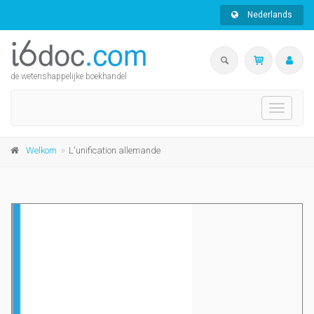
Nederlands
de wetenshappelijke boekhandel
Toggle
navigati
Welkom
L'unification allemande