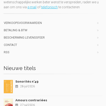
wetenschappelijke werken beter wenst te verspreiden, raden we u
aan om ons via
e-mail
of
telefonisch
te contacteren
VERKOOPSVOORWAARDEN
BETALING & BTW
BESCHERMING LEVENSSFEER
CONTACT
RSS
Nieuwe titels
Sonorités n°49
28-jul-2026
Amours contrariées
27-jul-2026