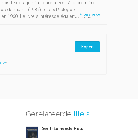
ois textes que l’auteure a écrit à la première
anos de mamá (1937) et le « Prólogo »
Lees verder
 en 1960. Le livre s’intéresse également aux
e a publié sur les campagnes de Pancho Villa, ainsi
co. Enfin, une deuxième lecture de Cartucho est
ifiés de primitivistes, et qui permettent de
o.
Kopen
 BTW
".
Gerelateerde
titels
Der träumende Held