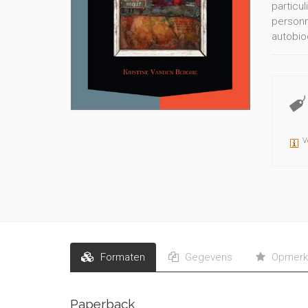
particu
personn
autobio
poèmes é
qu’à l’
proposée
présent
V
Formaten
Gegevens
Opmerk
Paperback