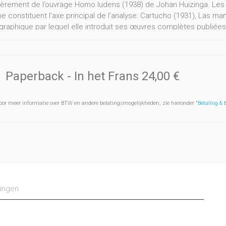
lièrement de l’ouvrage Homo ludens (1938) de Johan Huizinga. Les tr
e constituent l’axe principal de l’analyse: Cartucho (1931), Las m
graphique par lequel elle introduit ses œuvres complètes publiées
crits au début et à la fin de sa carrière littéraire, au livre qu’ell
essai rédigé avec sa soeur Gloria sur les Ritmos indígenas de Méxi
 à partir d’une série de recours stylistiques, qui peuvent être qual
er Campobello comme une précurseure du Rulfo de Pedro Páram
Paperback
- In het Frans
24,00 €
oor meer informatie over BTW en andere belatingsmogelijkheden, zie hieronder "
Betaling &
ingen