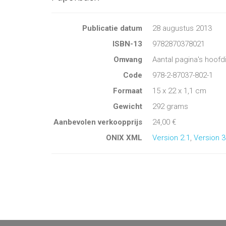
Publicatie datum
28 augustus 2013
ISBN-13
9782870378021
Omvang
Aantal pagina's hoofd
Code
978-2-87037-802-1
Formaat
15 x 22 x 1,1 cm
Gewicht
292 grams
Aanbevolen verkoopprijs
24,00 €
ONIX XML
Version 2.1
,
Version 3