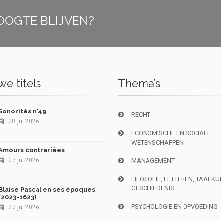
OOGTE BLIJVEN?
e titels
Thema’s
Sonorités n°49
RECHT
28-jul-2026
ECONOMISCHE EN SOCIALE
WETENSCHAPPEN
Amours contrariées
27-jul-2026
MANAGEMENT
FILOSOFIE, LETTEREN, TAALK
GESCHIEDENIS
Blaise Pascal en ses époques
(2023-1623)
PSYCHOLOGIE EN OPVOEDING
27-jul-2026