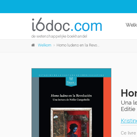
Wel
de wetenshappelijke boekhandel
Welkom
Homo ludens en la Revolución
Hom
Una l
Editie 
Kristi
Ce livre