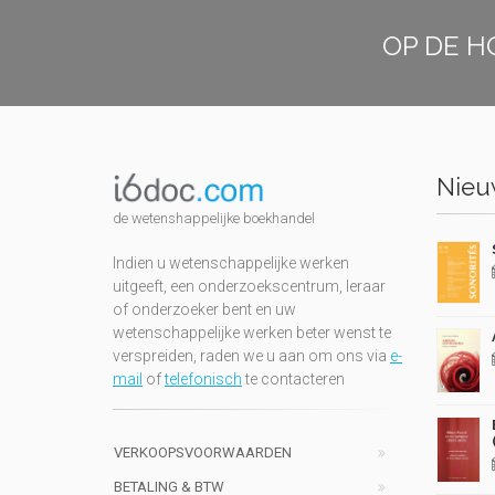
OP DE H
Nieuw
de wetenshappelijke boekhandel
Indien u wetenschappelijke werken
uitgeeft, een onderzoekscentrum, leraar
of onderzoeker bent en uw
wetenschappelijke werken beter wenst te
verspreiden, raden we u aan om ons via
e-
mail
of
telefonisch
te contacteren
VERKOOPSVOORWAARDEN
BETALING & BTW