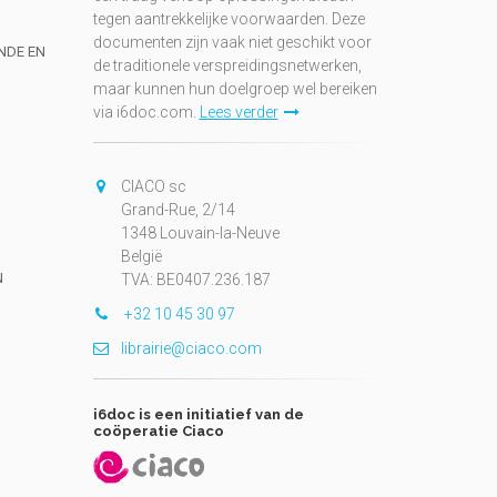
tegen aantrekkelijke voorwaarden. Deze
documenten zijn vaak niet geschikt voor
UNDE EN
de traditionele verspreidingsnetwerken,
maar kunnen hun doelgroep wel bereiken
via i6doc.com.
Lees verder
CIACO sc
Grand-Rue, 2/14
1348 Louvain-la-Neuve
België
N
TVA: BE0407.236.187
+32 10 45 30 97
librairie@ciaco.com
i6doc is een initiatief van de
coöperatie Ciaco