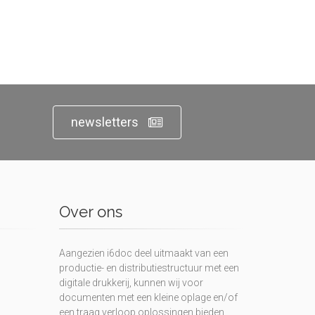
newsletters
Over ons
Aangezien i6doc deel uitmaakt van een
productie- en distributiestructuur met een
digitale drukkerij, kunnen wij voor
documenten met een kleine oplage en/of
een traag verloop oplossingen bieden