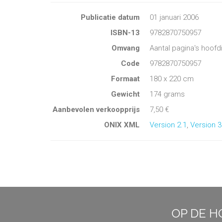
Publicatie datum
01 januari 2006
ISBN-13
9782870750957
Omvang
Aantal pagina's hoofd
Code
9782870750957
Formaat
180 x 220 cm
Gewicht
174 grams
Aanbevolen verkoopprijs
7,50 €
ONIX XML
Version 2.1
,
Version 3
OP DE H