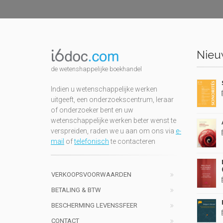
Nieuw
de wetenshappelijke boekhandel
Indien u wetenschappelijke werken
uitgeeft, een onderzoekscentrum, leraar
of onderzoeker bent en uw
wetenschappelijke werken beter wenst te
verspreiden, raden we u aan om ons via
e-
mail
of
telefonisch
te contacteren
VERKOOPSVOORWAARDEN
BETALING & BTW
BESCHERMING LEVENSSFEER
CONTACT