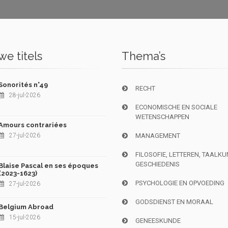
e titels
Thema’s
Sonorités n°49
RECHT
28-jul-2026
ECONOMISCHE EN SOCIALE
WETENSCHAPPEN
Amours contrariées
27-jul-2026
MANAGEMENT
FILOSOFIE, LETTEREN, TAALK
GESCHIEDENIS
Blaise Pascal en ses époques
(2023-1623)
PSYCHOLOGIE EN OPVOEDING
27-jul-2026
GODSDIENST EN MORAAL
Belgium Abroad
15-jul-2026
GENEESKUNDE