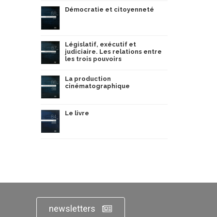
Démocratie et citoyenneté
Législatif, exécutif et
judiciaire. Les relations entre
les trois pouvoirs
La production
cinématographique
Le livre
newsletters