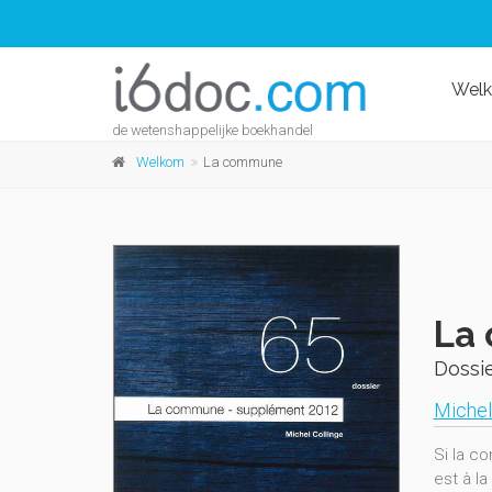
Wel
de wetenshappelijke boekhandel
Welkom
La commune
La
Dossie
Michel
Si la c
est à l