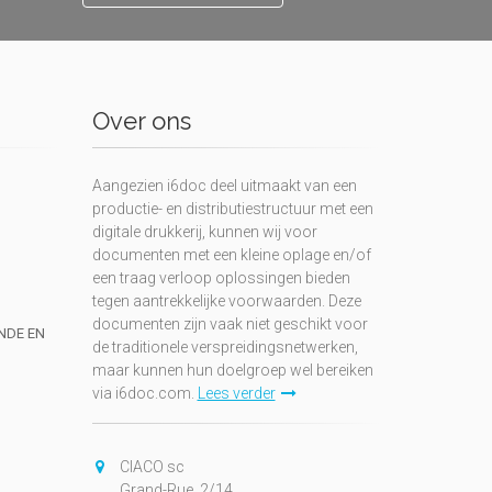
Over ons
Aangezien i6doc deel uitmaakt van een
productie- en distributiestructuur met een
digitale drukkerij, kunnen wij voor
documenten met een kleine oplage en/of
een traag verloop oplossingen bieden
tegen aantrekkelijke voorwaarden. Deze
documenten zijn vaak niet geschikt voor
UNDE EN
de traditionele verspreidingsnetwerken,
maar kunnen hun doelgroep wel bereiken
via i6doc.com.
Lees verder
CIACO sc
Grand-Rue, 2/14