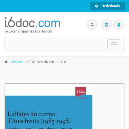
Nederlands
de wetenshappelijke boekhandel
Toggle
navigati
Welkom
L' Affaire du carmel d'Auschwitz (1985-1993)