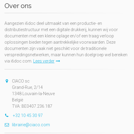
Over ons
Aangezien i6doc deel uitmaakt van een productie- en
distributiestructuur met een digitale drukkerij, kunnen wij voor
documenten met een kleine oplage en/of een traag verloop
oplossingen bieden tegen aantrekkelijke voorwaarden. Deze
documenten zijn vaak niet geschikt voor de traditionele
verspreidingsnetwerken, maar kunnen hun doelgroep wel bereiken
via i6doc.com.
Lees verder
CIACO sc
Grand-Rue, 2/14
1348 Louvain-la-Neuve
België
TVA: BE0407.236.187
+32 10 45 30 97
librairie@ciaco.com