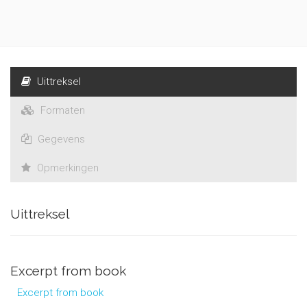
Uittreksel
Formaten
Gegevens
Opmerkingen
Uittreksel
Excerpt from book
Excerpt from book