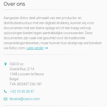
Over ons
Aangezien i6doc deel uitmaakt van een productie- en
distributiestructuur met een digitale drukkerij, kunnen wij voor
documenten met een kleine oplage en/of een traag verloop
oplossingen bieden tegen aantrekkelijke voorwaarden. Deze
documenten zijn vaak niet geschikt voor de traditionele
verspreidingsnetwerken, maar kunnen hun doelgroep wel bereiken
via i6doc.com.
Lees verder
CIACO sc
Grand-Rue, 2/14
1348 Louvain-la-Neuve
België
TVA: BE0407.236.187
+32 10 45 30 97
librairie@ciaco.com