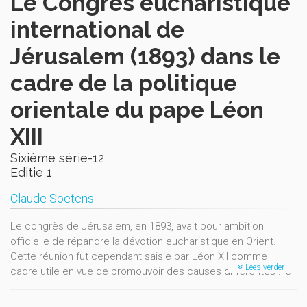
Le Congrès eucharistique
international de
Jérusalem (1893) dans le
cadre de la politique
orientale du pape Léon
XIII
Sixième série-12
Editie 1
Claude Soetens
Le congrès de Jérusalem, en 1893, avait pour ambition
officielle de répandre la dévotion eucharistique en Orient.
Cette réunion fut cependant saisie par Léon XII comme
Lees verder
cadre utile en vue de promouvoir des causes différentes : le
relèvement des Églises orientales unies à Rome et, à plus
longue échéance, le "retour au bercail " des Églises d'Orient.