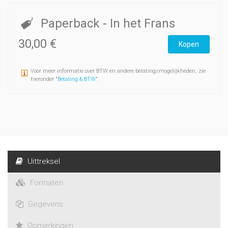
Paperback
- In het Frans
30,00 €
Kopen
Voor meer informatie over BTW en andere belatingsmogelijkheden, zie
hieronder "
Betaling & BTW
".
Uittreksel
Formaten
Gegevens
Opmerkingen