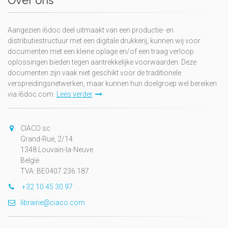
Aangezien i6doc deel uitmaakt van een productie- en
distributiestructuur met een digitale drukkerij, kunnen wij voor
documenten met een kleine oplage en/of een traag verloop
oplossingen bieden tegen aantrekkelijke voorwaarden. Deze
documenten zijn vaak niet geschikt voor de traditionele
verspreidingsnetwerken, maar kunnen hun doelgroep wel bereiken
via i6doc.com.
Lees verder
CIACO sc
Grand-Rue, 2/14
1348 Louvain-la-Neuve
België
TVA: BE0407.236.187
+32 10 45 30 97
librairie@ciaco.com