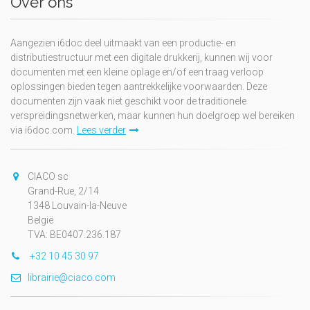
Over ons
Aangezien i6doc deel uitmaakt van een productie- en
distributiestructuur met een digitale drukkerij, kunnen wij voor
documenten met een kleine oplage en/of een traag verloop
oplossingen bieden tegen aantrekkelijke voorwaarden. Deze
documenten zijn vaak niet geschikt voor de traditionele
verspreidingsnetwerken, maar kunnen hun doelgroep wel bereiken
via i6doc.com.
Lees verder
CIACO sc
Grand-Rue, 2/14
1348 Louvain-la-Neuve
België
TVA: BE0407.236.187
+32 10 45 30 97
librairie@ciaco.com