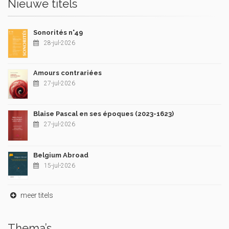
Nieuwe titels
Sonorités n°49
28-jul-2026
Amours contrariées
27-jul-2026
Blaise Pascal en ses époques (2023-1623)
27-jul-2026
Belgium Abroad
15-jul-2026
meer titels
Thema’s