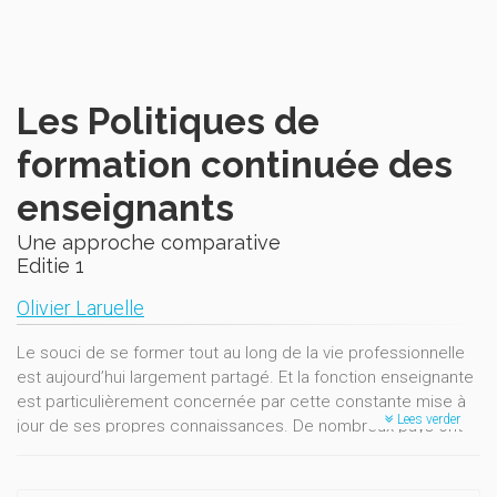
Les Politiques de
formation continuée des
enseignants
Une approche comparative
Editie 1
Olivier Laruelle
Le souci de se former tout au long de la vie professionnelle
est aujourd’hui largement partagé. Et la fonction enseignante
est particulièrement concernée par cette constante mise à
Lees verder
jour de ses propres connaissances. De nombreux pays ont
ainsi mis sur pied, à l’intention de leurs corps professoraux,
diverses formules de formation en cours de carrière. Il était