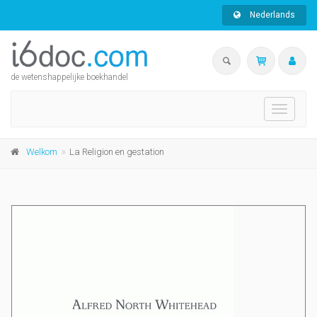
Nederlands
de wetenshappelijke boekhandel
Toggle
navigati
Welkom
La Religion en gestation