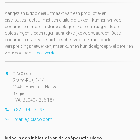
Aangezien i6doc deel uitmaakt van een productie- en
distributiestructuur met een digitale drukkerij, kunnen wij voor
documenten met een kleine oplage en/of een traag verloop
oplossingen bieden tegen aantrekkelijke voorwaarden. Deze
documenten zijn vaak niet geschikt voor de traditionele
verspreidingsnetwerken, maar kunnen hun doelgroep wel bereiken
via i6doc.com.
Lees verder
CIACO sc
Grand-Rue, 2/14
1348 Louvain-la-Neuve
België
TVA: BE0407.236.187
+32 10 45 30 97
librairie@ciaco.com
i6doc is een initiatief van de coöperatie Ciaco