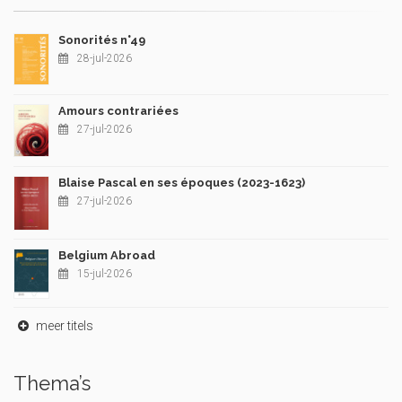
Sonorités n°49
28-jul-2026
Amours contrariées
27-jul-2026
Blaise Pascal en ses époques (2023-1623)
27-jul-2026
Belgium Abroad
15-jul-2026
meer titels
Thema’s