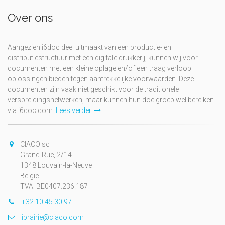
Over ons
Aangezien i6doc deel uitmaakt van een productie- en
distributiestructuur met een digitale drukkerij, kunnen wij voor
documenten met een kleine oplage en/of een traag verloop
oplossingen bieden tegen aantrekkelijke voorwaarden. Deze
documenten zijn vaak niet geschikt voor de traditionele
verspreidingsnetwerken, maar kunnen hun doelgroep wel bereiken
via i6doc.com.
Lees verder
CIACO sc
Grand-Rue, 2/14
1348 Louvain-la-Neuve
België
TVA: BE0407.236.187
+32 10 45 30 97
librairie@ciaco.com