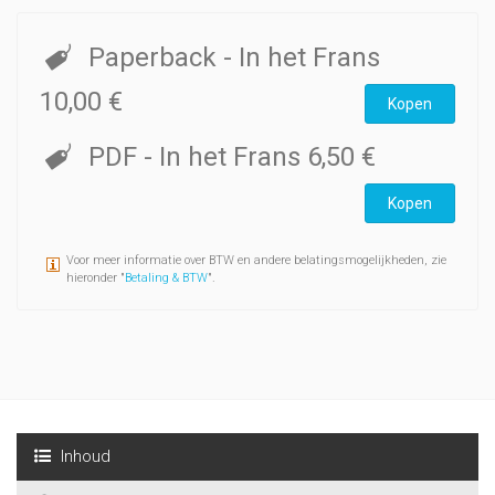
Paperback
- In het Frans
10,00 €
Kopen
PDF
- In het Frans
6,50 €
Kopen
Voor meer informatie over BTW en andere belatingsmogelijkheden, zie
hieronder "
Betaling & BTW
".
Inhoud