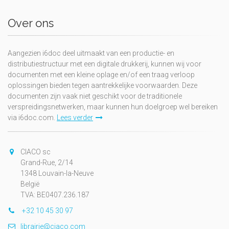
Over ons
Aangezien i6doc deel uitmaakt van een productie- en
distributiestructuur met een digitale drukkerij, kunnen wij voor
documenten met een kleine oplage en/of een traag verloop
oplossingen bieden tegen aantrekkelijke voorwaarden. Deze
documenten zijn vaak niet geschikt voor de traditionele
verspreidingsnetwerken, maar kunnen hun doelgroep wel bereiken
via i6doc.com.
Lees verder
CIACO sc
Grand-Rue, 2/14
1348 Louvain-la-Neuve
België
TVA: BE0407.236.187
+32 10 45 30 97
librairie@ciaco.com