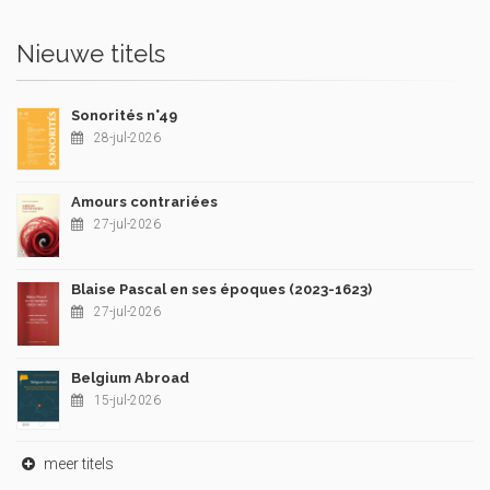
Nieuwe titels
Sonorités n°49
28-jul-2026
Amours contrariées
27-jul-2026
Blaise Pascal en ses époques (2023-1623)
27-jul-2026
Belgium Abroad
15-jul-2026
meer titels