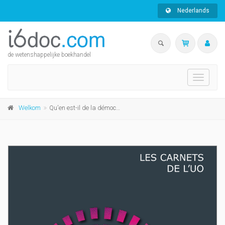
Nederlands
de wetenshappelijke boekhandel
Toggle
navigati
Welkom
Qu'en est-il de la démocratie?