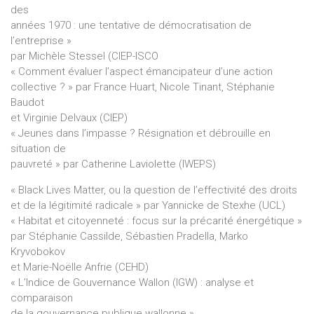
des
années 1970 : une tentative de démocratisation de
l’entreprise »
par Michèle Stessel (CIEP-ISCO
« Comment évaluer l’aspect émancipateur d’une action
collective ? » par France Huart, Nicole Tinant, Stéphanie
Baudot
et Virginie Delvaux (CIEP)
« Jeunes dans l’impasse ? Résignation et débrouille en
situation de
pauvreté » par Catherine Laviolette (IWEPS)
« Black Lives Matter, ou la question de l’effectivité des droits
et de la légitimité radicale » par Yannicke de Stexhe (UCL)
« Habitat et citoyenneté : focus sur la précarité énergétique »
par Stéphanie Cassilde, Sébastien Pradella, Marko
Kryvobokov
et Marie-Noëlle Anfrie (CEHD)
« L’Indice de Gouvernance Wallon (IGW) : analyse et
comparaison
de la gouvernance publique wallonne »