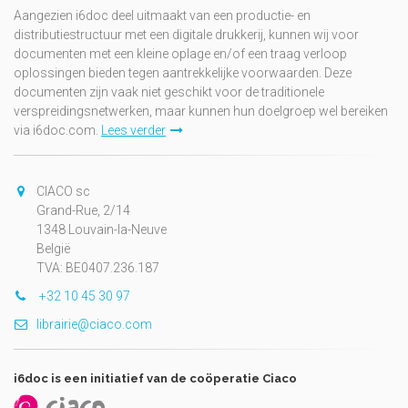
Aangezien i6doc deel uitmaakt van een productie- en
distributiestructuur met een digitale drukkerij, kunnen wij voor
documenten met een kleine oplage en/of een traag verloop
oplossingen bieden tegen aantrekkelijke voorwaarden. Deze
documenten zijn vaak niet geschikt voor de traditionele
verspreidingsnetwerken, maar kunnen hun doelgroep wel bereiken
via i6doc.com.
Lees verder
CIACO sc
Grand-Rue, 2/14
1348 Louvain-la-Neuve
België
TVA: BE0407.236.187
+32 10 45 30 97
librairie@ciaco.com
i6doc is een initiatief van de coöperatie Ciaco