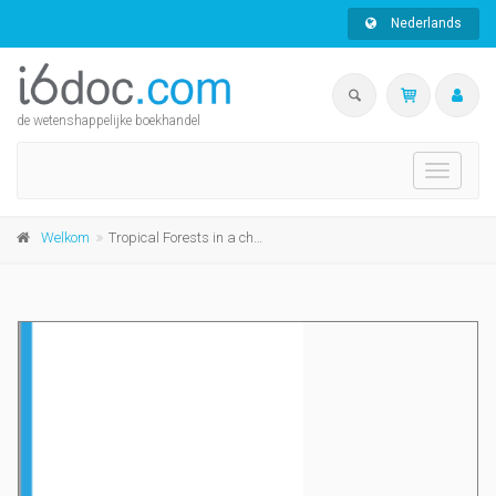
Nederlands
de wetenshappelijke boekhandel
Toggle
navigati
Welkom
Tropical Forests in a changing global context