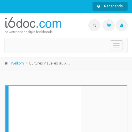
Nederlands
de wetenshappelijke boekhandel
Toggle
navigati
Welkom
Cultures visuelles au XIXe siècle, I