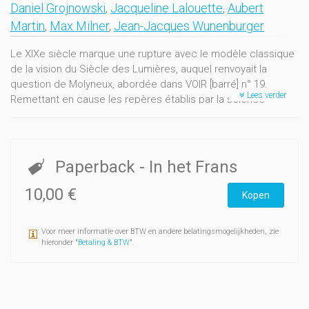
Daniel Grojnowski
,
Jacqueline Lalouette
,
Aubert
Martin
,
Max Milner
,
Jean-Jacques Wunenburger
Le XIXe siècle marque une rupture avec le modèle classique
de la vision du Siècle des Lumières, auquel renvoyait la
question de Molyneux, abordée dans VOIR [barré] n° 19.
Lees verder
Remettant en cause les repères établis par la science
classique (Kepler, Descartes, Newton), le XIXe siècle
réaménage l'espace culturel de la vision et de la
représentation, inaugurant de nouvelles relations au visible,
dont la photographie constitue l'emblème le plus significatif.
Paperback
- In het Frans
Ce premier volet ouvre le questionnement sur les cultures
10,00 €
Kopen
visuelles au XIXe siècle, à travers l'histoire des idées et des
sciences, l'histoire littéraire et l'histoire de l'éducation.
Voor meer informatie over BTW en andere belatingsmogelijkheden, zie
hieronder "
Betaling & BTW
".