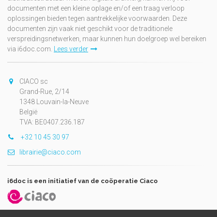
documenten met een kleine oplage en/of een traag verloop
oplossingen bieden tegen aantrekkelijke voorwaarden. Deze
documenten zijn vaak niet geschikt voor de traditionele
verspreidingsnetwerken, maar kunnen hun doelgroep wel bereiken
via i6doc.com.
Lees verder
CIACO sc
Grand-Rue, 2/14
1348 Louvain-la-Neuve
België
TVA: BE0407.236.187
+32 10 45 30 97
librairie@ciaco.com
i6doc is een initiatief van de coöperatie Ciaco