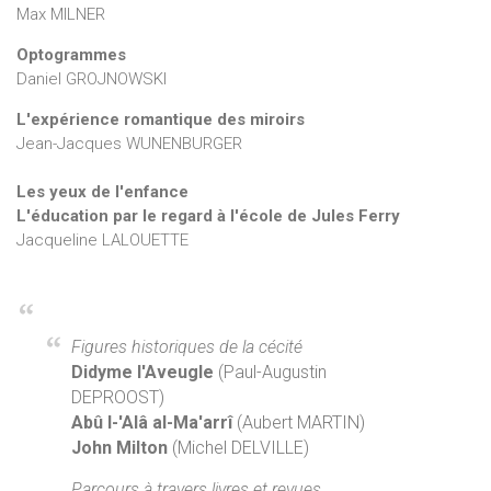
Max MILNER
Optogrammes
Daniel GROJNOWSKI
L'expérience romantique des miroirs
Jean-Jacques WUNENBURGER
Les yeux de l'enfance
L'éducation par le regard à l'école de Jules Ferry
Jacqueline LALOUETTE
Figures historiques de la cécité
Didyme l'Aveugle
(Paul-Augustin
DEPROOST)
Abû l-'Alâ al-Ma'arrî
(Aubert MARTIN)
John Milton
(Michel DELVILLE)
Parcours à travers livres et revues