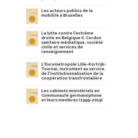
Les acteurs publics de la
mobilité à Bruxelles
La lutte contre l'extrême
droite en Belgique II. Cordon
sanitaire médiatique, société
civile et services de
renseignement
L'Eurométropole Lille-Kortrijk-
Tournai, instrument au service
de l'institutionnalisation de la
coopération transfrontalière
Les cabinets ministériels en
Communauté germanophone
et leurs membres (1999-2019)