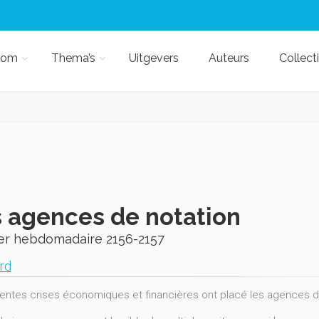
kom
Thema’s
Uitgevers
Auteurs
Collect
 agences de notation
ier hebdomadaire 2156-2157
ard
entes crises économiques et financières ont placé les agences de 