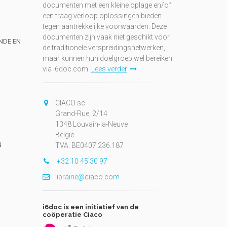
documenten met een kleine oplage en/of
een traag verloop oplossingen bieden
tegen aantrekkelijke voorwaarden. Deze
documenten zijn vaak niet geschikt voor
UNDE EN
de traditionele verspreidingsnetwerken,
maar kunnen hun doelgroep wel bereiken
via i6doc.com.
Lees verder
CIACO sc
Grand-Rue, 2/14
1348 Louvain-la-Neuve
België
N
TVA: BE0407.236.187
+32 10 45 30 97
librairie@ciaco.com
i6doc is een initiatief van de
coöperatie Ciaco