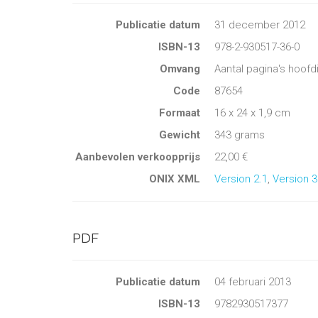
Publicatie datum
31 december 2012
ISBN-13
978-2-930517-36-0
Omvang
Aantal pagina's hoofd
Code
87654
Formaat
16 x 24 x 1,9 cm
Gewicht
343 grams
Aanbevolen verkoopprijs
22,00 €
ONIX XML
Version 2.1
,
Version 3
PDF
Publicatie datum
04 februari 2013
ISBN-13
9782930517377