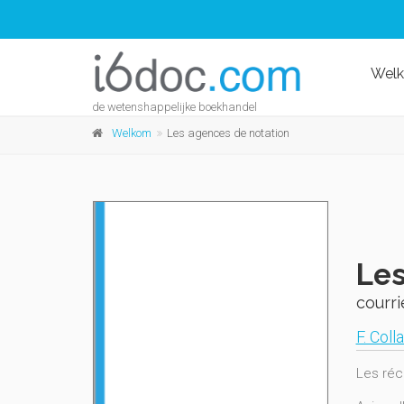
Wel
de wetenshappelijke boekhandel
Welkom
Les agences de notation
Les
courr
F. Coll
Les réc