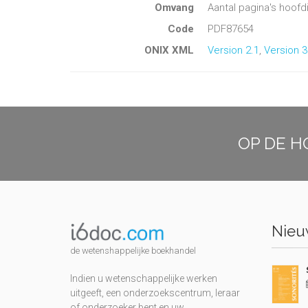
Omvang
Aantal pagina's hoofd
Code
PDF87654
ONIX XML
Version 2.1
,
Version 3
OP DE H
Nieuw
de wetenshappelijke boekhandel
Indien u wetenschappelijke werken
uitgeeft, een onderzoekscentrum, leraar
of onderzoeker bent en uw