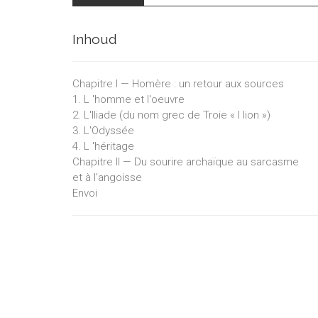
Inhoud
Chapitre I — Homère : un retour aux sources
1. L 'homme et l'oeuvre
2. L'Iliade (du nom grec de Troie « I lion »)
3. L'Odyssée
4. L 'héritage
Chapitre II — Du sourire archaïque au sarcasme
et à l'angoisse
Envoi