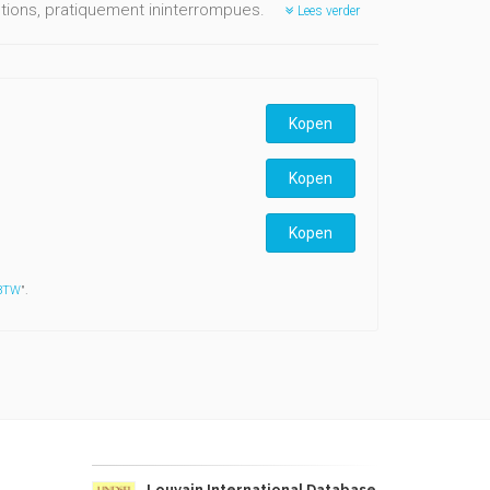
uctions, pratiquement ininterrompues.
Lees verder
Kopen
Kopen
Kopen
 BTW
".
Louvain International Database