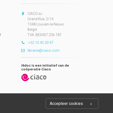
CIACO sc
Grand-Rue, 2/14
1348 Louvain-la-Neuve
België
N
TVA: BE0407.236.187
+32 10 45 30 97
librairie@ciaco.com
i6doc is een initiatief van de
coöperatie Ciaco
Accepteer cookies