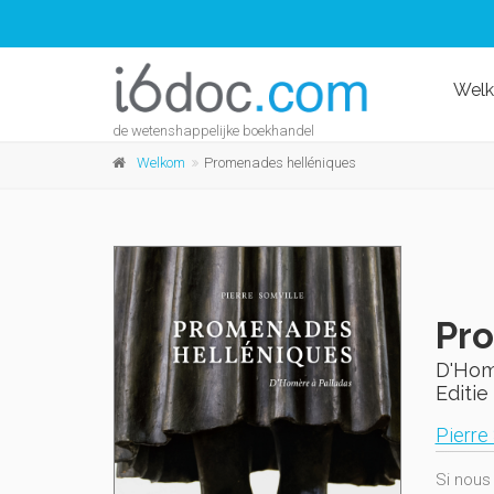
Wel
de wetenshappelijke boekhandel
Welkom
Promenades helléniques
Pr
D'Hom
Editie 
Pierre
Si nous 