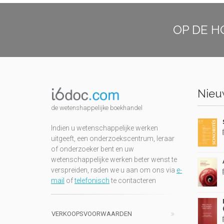
OP DE H
Nieuw
de wetenshappelijke boekhandel
Indien u wetenschappelijke werken
uitgeeft, een onderzoekscentrum, leraar
of onderzoeker bent en uw
wetenschappelijke werken beter wenst te
verspreiden, raden we u aan om ons via
e-
mail
of
telefonisch
te contacteren
VERKOOPSVOORWAARDEN