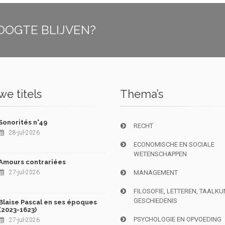
OOGTE BLIJVEN?
e titels
Thema’s
Sonorités n°49
RECHT
28-jul-2026
ECONOMISCHE EN SOCIALE
WETENSCHAPPEN
Amours contrariées
27-jul-2026
MANAGEMENT
FILOSOFIE, LETTEREN, TAALK
GESCHIEDENIS
Blaise Pascal en ses époques
(2023-1623)
PSYCHOLOGIE EN OPVOEDING
27-jul-2026