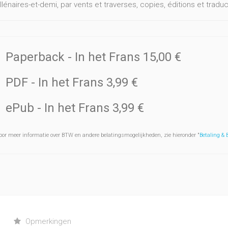
llénaires-et-demi, par vents et traverses, copies, éditions et trad
Paperback
- In het Frans
15,00 €
PDF
- In het Frans
3,99 €
ePub
- In het Frans
3,99 €
oor meer informatie over BTW en andere belatingsmogelijkheden, zie hieronder "
Betaling &
Opmerkingen