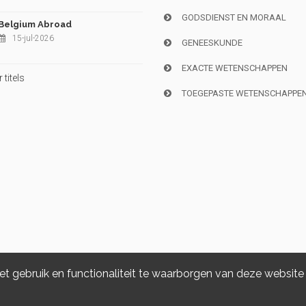
GODSDIENST EN MORAAL
Belgium Abroad
15-jul-2026
GENEESKUNDE
EXACTE WETENSCHAPPEN
titels
TOEGEPASTE WETENSCHAPPE
 gebruik en functionaliteit te waarborgen van deze website
Copyright © 2026, i6doc. Powered by
GiantChair
. All Rights Reserved