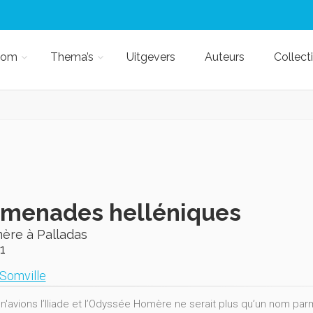
kom
Thema’s
Uitgevers
Auteurs
Collect
omenades helléniques
ère à Palladas
1
 Somville
n'avions l’Iliade et l’Odyssée Homère ne serait plus qu’un nom parm