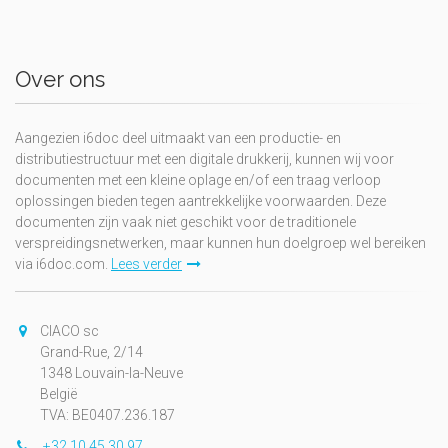
Over ons
Aangezien i6doc deel uitmaakt van een productie- en
distributiestructuur met een digitale drukkerij, kunnen wij voor
documenten met een kleine oplage en/of een traag verloop
oplossingen bieden tegen aantrekkelijke voorwaarden. Deze
documenten zijn vaak niet geschikt voor de traditionele
verspreidingsnetwerken, maar kunnen hun doelgroep wel bereiken
via i6doc.com.
Lees verder
CIACO sc
Grand-Rue, 2/14
1348 Louvain-la-Neuve
België
TVA: BE0407.236.187
+32 10 45 30 97