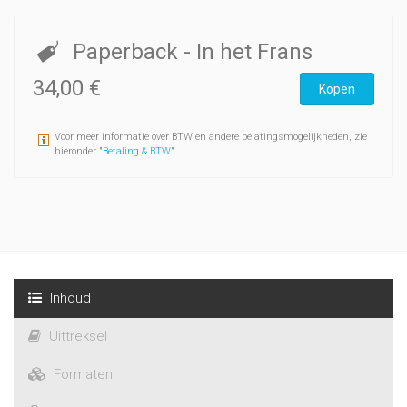
Paperback
- In het Frans
34,00 €
Kopen
Voor meer informatie over BTW en andere belatingsmogelijkheden, zie
hieronder "
Betaling & BTW
".
Inhoud
Uittreksel
Formaten