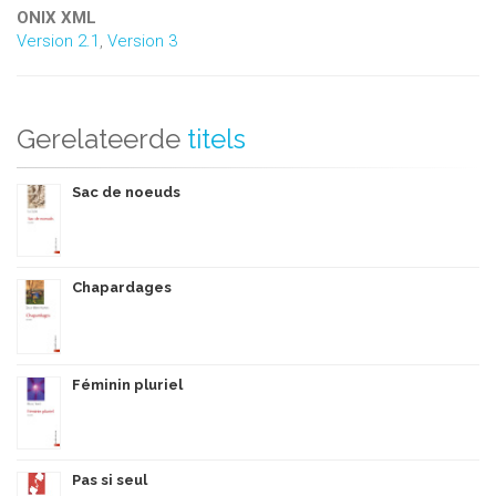
ONIX XML
Version 2.1
,
Version 3
Gerelateerde
titels
Sac de noeuds
Chapardages
Féminin pluriel
Pas si seul