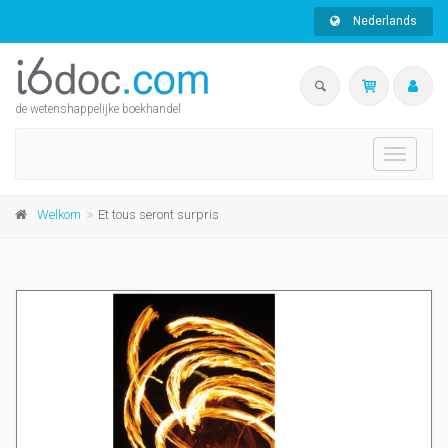
Nederlands
de wetenshappelijke boekhandel
Toggle
navigati
Welkom
Et tous seront surpris