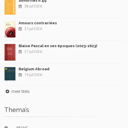
Sonorités n°49
28-jul-2026
Amours contrariées
27-jul-2026
Blaise Pascal en ses époques (2023-1623)
27-jul-2026
Belgium Abroad
15-jul-2026
meer titels
Thema’s
RECHT