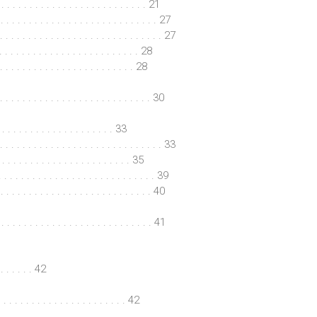
. . . . . . . . . . . . . . . . . . . . . . . 21
 . . . . . . . . . . . . . . . . . . . . . . . 27
. . . . . . . . . . . . . . . . . . . . . . . . . . 27
. . . . . . . . . . . . . . . . . . . . . . . . 28
 . . . . . . . . . . . . . . . . . . . . . 28
 . . . . . . . . . . . . . . . . . . . . . . . . . 30
. . . . . . . . . . . . . . . . 33
. . . . . . . . . . . . . . . . . . . . . . . . . . . . 33
. . . . . . . . . . . . . . . . . . . 35
 . . . . . . . . . . . . . . . . . . . . . . . 39
 . . . . . . . . . . . . . . . . . . . . . . 40
 . . . . . . . . . . . . . . . . . . . . . . . . . 41
. . . . . 42
. . . . . . . . . . . . . . . . . . 42