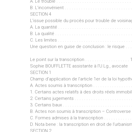
A. Le trouble . . . . . . . . . . . . . . . . . . . . . . . . . . . . . . . . .
B. L’inconvénient . . . . . . . . . . . . . . . . . . . . . . . . . . . . . .
SECTION 4
L’issue possible du procès pour trouble de voisinage . . . 
A. La quantité . . . . . . . . . . . . . . . . . . . . . . . . . . . . . . . . 
B. La qualité . . . . . . . . . . . . . . . . . . . . . . . . . . . . . . . . . 
C. Les limites . . . . . . . . . . . . . . . . . . . . . . . . . . . . . . . . 
Une question en guise de conclusion : le risque . . . . . . . . 
Le point sur la transcription . . . . . . . . . . . . . . . . . . .
Sophie BOUFFLETTE assistante à l’U.Lg., avocate
SECTION 1
Champ d’application de l’article 1er de la loi hypothécair
A. Actes soumis à transcription . . . . . . . . . . . . . . . . . . . . 
1. Certains actes relatifs à des droits réels immobiliers . . 
2. Certains jugements . . . . . . . . . . . . . . . . . . . . . . . . . . 
3. Certains baux . . . . . . . . . . . . . . . . . . . . . . . . . . . . . . 
B. Actes non soumis à transcription – Controverse e
C. Formes admises à la transcription . . . . . . . . . . . . . . . . 
D. Nota bene : la transcription en droit de l’urbanisme . . . .
SECTION 2