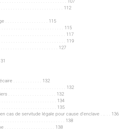
 . . . . . . . . . . . . . . . . . . . . . . . . . . . 107
 . . . . . . . . . . . . . . . . . . . . . . . . . 112
. . . . . . . . . . . . . . . 115
. . . . . . . . . . . . . . . . . . . . . . . . . . 115
. . . . . . . . . . . . . . . . . . . . . . . . . . . 117
. . . . . . . . . . . . . . . . . . . . . . . . . . . 119
. . . . . . . . . . . . . . . . . . . 127
 131
e . . . . . . . . . . . . 132
. . . . . . . . . . . . . . . . . . . . . . . . 132
. . . . . . . . . . . . . . . . . . 132
. . . . . . . . . . . . . . . . . . . . . . 134
. . . . . . . . . . . . . . . . . . . . . . . 135
n cas de servitude légale pour cause d’enclave . .. . . 136
. . . . . . . . . . . . . . . . . . . . . . . 138
 . . . . . . . . . . . . . . . . . 138