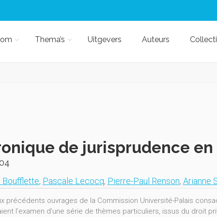
kom
Thema’s
Uitgevers
Auteurs
Collect
onique de jurisprudence en 
04
 Boufflette
,
Pascale Lecocq
,
Pierre-Paul Renson
,
Arianne 
x précédents ouvrages de la Commission Université-Palais consacr
ent l’examen d’une série de thèmes particuliers, issus du droit priv