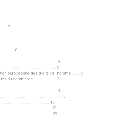
.
. . . 7
 . . . . . 8
. . . . . . . . . . . . . . . . . . . . . . . . . . 8
. . . . . . . . . . . . . . . . . . . . . . . 8
ntion européenne des droits de l'homme . . . . 8
es du commerce . . . . . . . . . . 13
. . . . . . . . . . . . . . . . . . . . . . . . . . 15
 . . . . . . . . . . . . . . . . . . . . . . . . . 15
 . . . . . . . . . . . . . . . . . . . . . 15
. . . . . . . . . . . . . . . . . . . . . . . . 20
. . . . . . . . . . . . . . . . . . . . . . . . 20