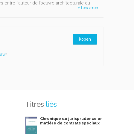
es entre l’auteur de l’oeuvre architecturale ou
Lees verder
rrêtant la recension des décisions publiées au
iens privé subissant aussi ce phénomène d’inflation
 être faits ; seront ainsi examinés :
Kopen
 BTW
".
é, spécialement d’immeubles ou groupe d’immeubles
ison d’une pénurie jurisprudentielle, mais parce que
n pleine effervescence, les propositions de lois
Titres
liés
Chronique de jurisprudence en
matière de contrats spéciaux