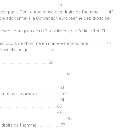
 . . . . . . . . . . . . . . . . . . . . . . 43
ace par la Cour européenne des droits de l’homme . . . . 43
cole additionnel à la Convention européenne des droits de
nces étatiques afin d’être validées par l’article 1er P1
droits de l’homme en matière de propriété . . . . . . . 47
nnelle belge . . . . . . . . . 54
 . . . . . . . . . . . . . . . . 59
. . . . . . . . . . . . . . . . . . . . . . . . . . . . . 61
. . . . . . . . . . . . . . . . . . . . . . . . 63
n acquisitive . . . . . . . . . . . 64
. . . . . . . . . . . . . . . . . . . . . . . . . 64
. . . . . . . . . . . . . . . . . . . . . . 67
 . . . . . . . . . . . . . . . . . . . 70
 . . . . . . . . . . . . . . . . . . . . . . . . . . . . 70
its de l’homme . . . . . . . . . . 77