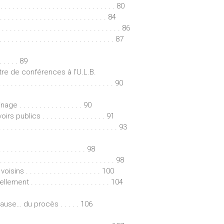
. . . . . . . . . . . . . . . . . . . . . . . . . . 80
 . . . . . . . . . . . . . . . . . . . . . 84
 . . . . . . . . . . . . . . . . . . . . . . . . . . 86
. . . . . . . . . . . . . . . . . . . . . . . . . . 87
. . . . 89
tre de conférences à l’U.L.B.
 . . . . . . . . . . . . . . . . . . . . . . . . . . 90
 . . . . . . . . . . . . . . 90
blics . . . . . . . . . . . . . . . . 91
 . . . . . . . . . . . . . . . . . . . . . . 93
. . . . . . . . . . . . . . . . 98
. . . . . . . . . . . . . . . . . . . . . . . . . . . . 98
. . . . . . . . . . . . . . . . . . 100
. . . . . . . . . . . . . . . . . . . 104
cause… du procès . . . . . 106