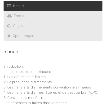
cotées démontre cependant toujours une nette
Inhoud
surperformance par rapport aux indices généraux, confortée
par les déclarations récentes de dirigeants d’entreprises du
Formaten
secteur qui ont tenu à rassurer leurs actionnaires sur les «
bénéfices » promis par les guerres au Moyen-Orient.
Gegevens
Opmerkingen
Inhoud
Introduction
Les sources et les méthodes
1. Les dépenses militaires
2. La production d'armements
3. Les transferts d'armements conventionnels majeurs
4. Les transferts d'armes légères et de petit calibre (ALPC)
5. Conventions monétaires
Les dépenses militaires dans le monde