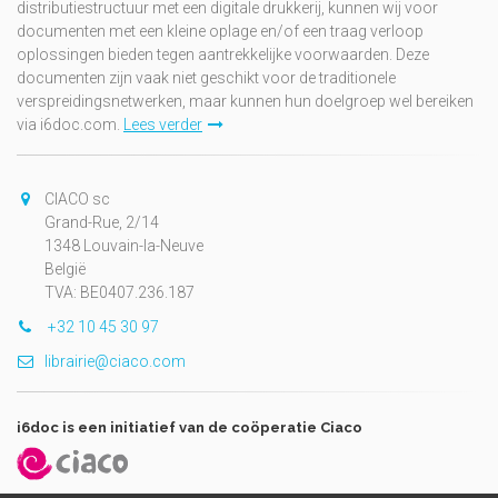
distributiestructuur met een digitale drukkerij, kunnen wij voor
documenten met een kleine oplage en/of een traag verloop
oplossingen bieden tegen aantrekkelijke voorwaarden. Deze
documenten zijn vaak niet geschikt voor de traditionele
verspreidingsnetwerken, maar kunnen hun doelgroep wel bereiken
via i6doc.com.
Lees verder
CIACO sc
Grand-Rue, 2/14
1348 Louvain-la-Neuve
België
TVA: BE0407.236.187
+32 10 45 30 97
librairie@ciaco.com
i6doc is een initiatief van de coöperatie Ciaco