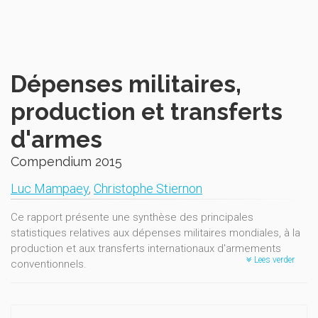
Dépenses militaires,
production et transferts
d'armes
Compendium 2015
Luc Mampaey
,
Christophe Stiernon
Ce rapport présente une synthèse des principales
statistiques relatives aux dépenses militaires mondiales, à la
production et aux transferts internationaux d'armements
Lees verder
conventionnels.
En 2014, les dépenses militaires mondiales se sont élevées à
1 776 milliards de dollars, ce qui représente 2,3% du produit
intérieur brut mondial et environ 245 dollars par habitant. En