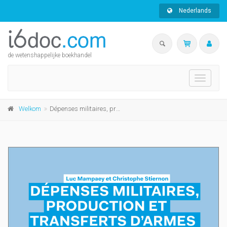
Nederlands
de wetenshappelijke boekhandel
Toggle
navigati
Welkom
Dépenses militaires, production et transferts d'armes