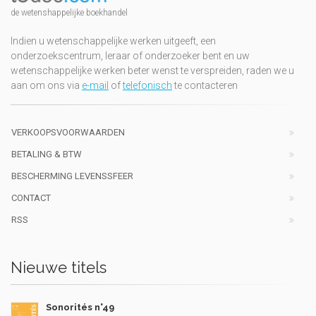
de wetenshappelijke boekhandel
Indien u wetenschappelijke werken uitgeeft, een
onderzoekscentrum, leraar of onderzoeker bent en uw
wetenschappelijke werken beter wenst te verspreiden, raden we u
aan om ons via
e-mail
of
telefonisch
te contacteren
VERKOOPSVOORWAARDEN
BETALING & BTW
BESCHERMING LEVENSSFEER
CONTACT
RSS
Nieuwe titels
Sonorités n°49