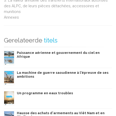
3. La valeur annuelle des transferts internationaux autorisés
des ALPC, de leurs pièces détachées, accessoires et
munitions
Annexes
Gerelateerde
titels
Puissance aérienne et gouvernement du ciel en
Afrique
La machine de guerre saoudienne à l'épreuve de ses
ambitions
Un programme en eaux troubles
Hausse des achats d'armements au Viêt Nam et en