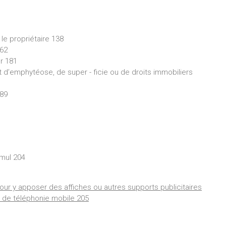
 le propriétaire 138
162
r 181
it d’emphytéose, de super - ficie ou de droits immobiliers
189
mul 204
our y apposer des affiches ou autres supports publicitaires
s de téléphonie mobile 205