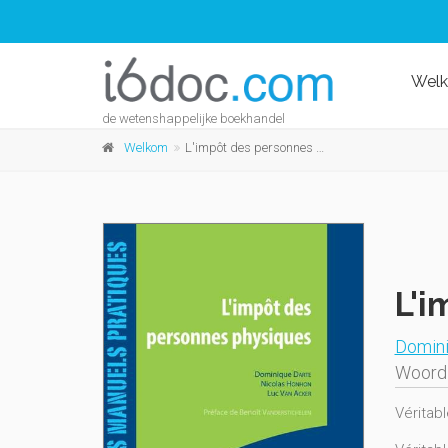
Wel
de wetenshappelijke boekhandel
Welkom
L'impôt des personnes physiques 2013
L'i
Domini
Woord 
Véritabl