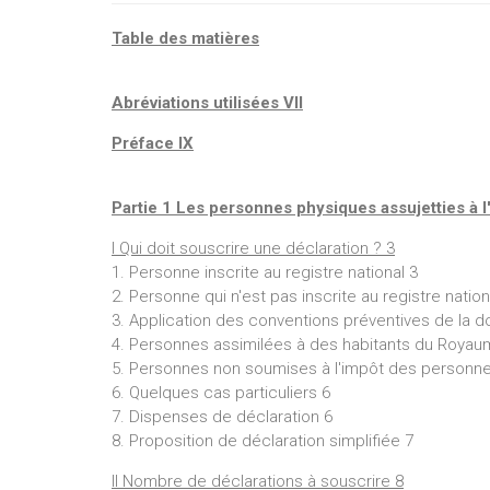
- le no
Table des matières
- la tr
libérali
Abréviations utilisées VII
- la lim
Préface IX
Partie 1 Les personnes physiques assujetties à 
I Qui doit souscrire une déclaration ? 3
1. Personne inscrite au registre national 3
2. Personne qui n'est pas inscrite au registre nation
3. Application des conventions préventives de la d
4. Personnes assimilées à des habitants du Royau
5. Personnes non soumises à l'impôt des personn
6. Quelques cas particuliers 6
7. Dispenses de déclaration 6
8. Proposition de déclaration simplifiée 7
II Nombre de déclarations à souscrire 8