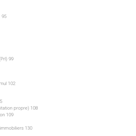
 95
PrI) 99
mul 102
05
itation propre) 108
ion 109
immobiliers 130