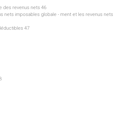
le des revenus nets 46
nus nets imposables globale - ment et les revenus nets
déductibles 47
3