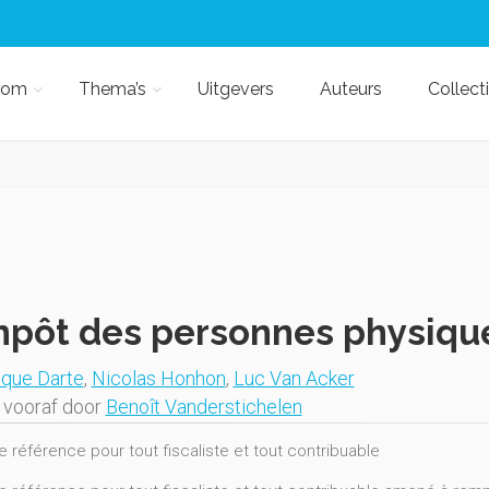
kom
Thema’s
Uitgevers
Auteurs
Collect
mpôt des personnes physiqu
que Darte
,
Nicolas Honhon
,
Luc Van Acker
vooraf door
Benoît Vanderstichelen
e référence pour tout fiscaliste et tout contribuable