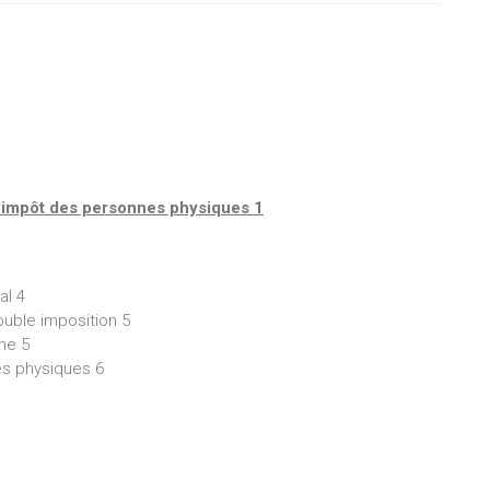
uveau régime de taxation des pensions complémentaires du deuxièm
ansformation de certaines dépenses déductibles en réduction d'imp
tés et les frais de garde ;
itation des réductions d'impôt au taux de 30 % pour l'épargne long 
l'impôt des personnes physiques 1
al 4
ouble imposition 5
me 5
es physiques 6