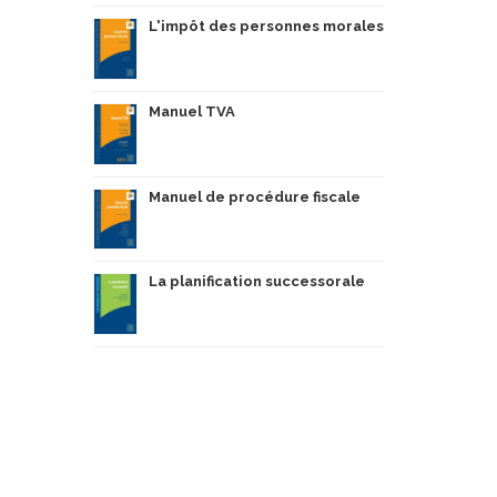
e pilier ;
L'impôt des personnes morales
ôt au taux de 45 %, concernant entre autres les
Manuel TVA
terme.
Manuel de procédure fiscale
La planification successorale