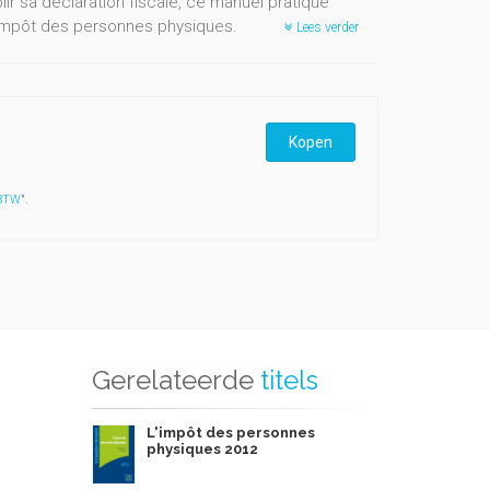
ir sa déclaration fiscale, ce manuel pratique
’impôt des personnes physiques.
Lees verder
sement à l’impôt des personnes physiques,
alité mobilière, la fiscalité professionnelle, la
, des notions de calcul de l’impôt. Il est ainsi
Kopen
 BTW
".
3.
changements intervenus en 2012, parmi lesquels :
Gerelateerde
titels
t le logement ;
L'impôt des personnes
physiques 2012
s d'énergie ;