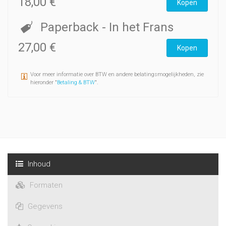
18,00 €
Kopen
Paperback
- In het Frans
27,00 €
Kopen
Voor meer informatie over BTW en andere belatingsmogelijkheden, zie
hieronder "
Betaling & BTW
".
Inhoud
Formaten
Gegevens