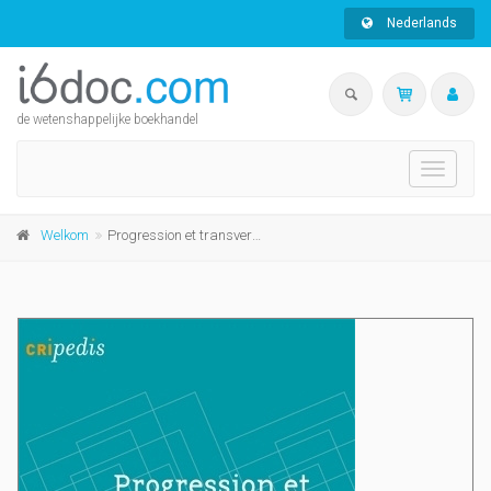
Nederlands
de wetenshappelijke boekhandel
Toggle
navigati
Welkom
Progression et transversalité