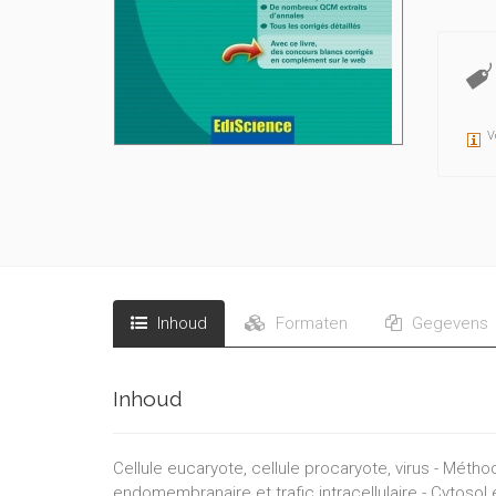
V
Inhoud
Formaten
Gegevens
Inhoud
Cellule eucaryote, cellule procaryote, virus - Mét
endomembranaire et trafic intracellulaire - Cytosol e