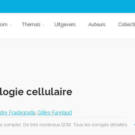
kom
Thema’s
Uitgevers
Auteurs
Collect
logie cellulaire
dre Fradagrada
,
Gilles Furelaud
s complet. De très nombreux QCM. Tous les corrigés détaillés.