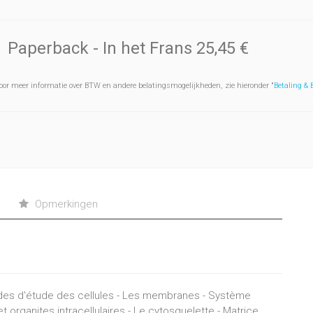
Paperback
- In het Frans
25,45 €
oor meer informatie over BTW en andere belatingsmogelijkheden, zie hieronder "
Betaling &
Opmerkingen
hodes d'étude des cellules - Les membranes - Système
t organites intracellulaires - Le cytosquelette - Matrice