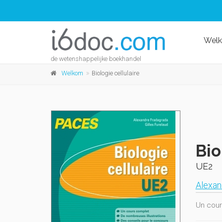
Wel
de wetenshappelijke boekhandel
Welkom
Biologie cellulaire
Bio
UE2
Alexan
Un cour