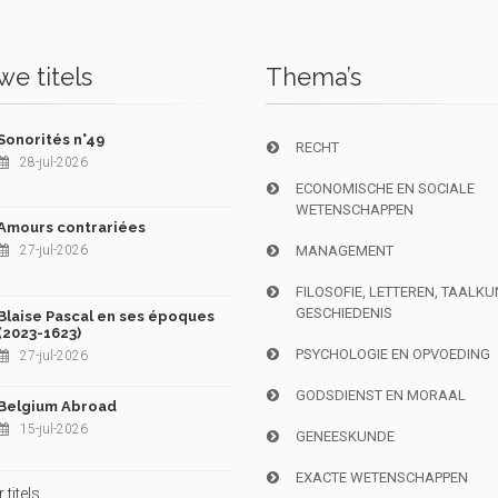
e titels
Thema’s
Sonorités n°49
RECHT
28-jul-2026
ECONOMISCHE EN SOCIALE
WETENSCHAPPEN
Amours contrariées
27-jul-2026
MANAGEMENT
FILOSOFIE, LETTEREN, TAALK
GESCHIEDENIS
Blaise Pascal en ses époques
(2023-1623)
PSYCHOLOGIE EN OPVOEDING
27-jul-2026
GODSDIENST EN MORAAL
Belgium Abroad
15-jul-2026
GENEESKUNDE
EXACTE WETENSCHAPPEN
titels