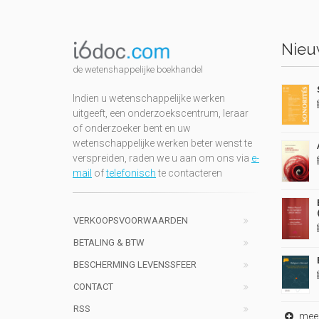
Nieuw
de wetenshappelijke boekhandel
Indien u wetenschappelijke werken
uitgeeft, een onderzoekscentrum, leraar
of onderzoeker bent en uw
wetenschappelijke werken beter wenst te
verspreiden, raden we u aan om ons via
e-
mail
of
telefonisch
te contacteren
VERKOOPSVOORWAARDEN
BETALING & BTW
BESCHERMING LEVENSSFEER
CONTACT
RSS
meer 