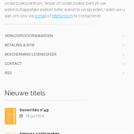
onderzoekscentrum, leraar of onderzoeker bent en uw
wetenschappelijke werken beter wenst te verspreiden, raden we u
aan om ons via
e-mail
of
telefonisch
te contacteren
VERKOOPSVOORWAARDEN
BETALING & BTW
BESCHERMING LEVENSSFEER
CONTACT
RSS
Nieuwe titels
Sonorités n°49
28-jul-2026
Amours contrariées