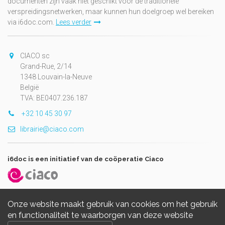
documenten zijn vaak niet geschikt voor de traditionele
verspreidingsnetwerken, maar kunnen hun doelgroep wel bereiken
via i6doc.com.
Lees verder
CIACO sc
Grand-Rue, 2/14
1348 Louvain-la-Neuve
België
TVA: BE0407.236.187
+32 10 45 30 97
librairie@ciaco.com
i6doc is een initiatief van de coöperatie Ciaco
Onze website maakt gebruik van cookies om het gebruik
en functionaliteit te waarborgen van deze website