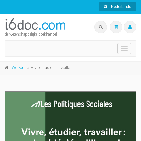
Nederlands
de wetenshappelijke boekhandel
Toggle
navigati
Welkom
Vivre, étudier, travailler : les (dés)équilibres de la vie étudiante