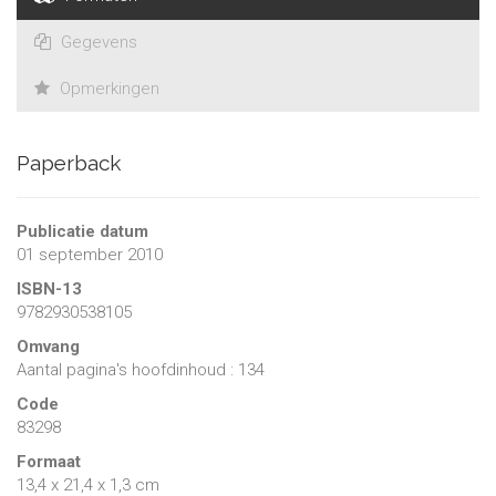
Gegevens
Opmerkingen
Paperback
Publicatie datum
01 september 2010
ISBN-13
9782930538105
Omvang
Aantal pagina's hoofdinhoud : 134
Code
83298
Formaat
13,4 x 21,4 x 1,3 cm