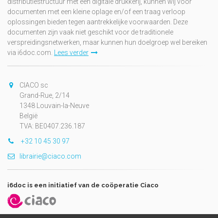
distributiestructuur met een digitale drukkerij, kunnen wij voor
documenten met een kleine oplage en/of een traag verloop
oplossingen bieden tegen aantrekkelijke voorwaarden. Deze
documenten zijn vaak niet geschikt voor de traditionele
verspreidingsnetwerken, maar kunnen hun doelgroep wel bereiken
via i6doc.com.
Lees verder
CIACO sc
Grand-Rue, 2/14
1348 Louvain-la-Neuve
België
TVA: BE0407.236.187
+32 10 45 30 97
librairie@ciaco.com
i6doc is een initiatief van de coöperatie Ciaco