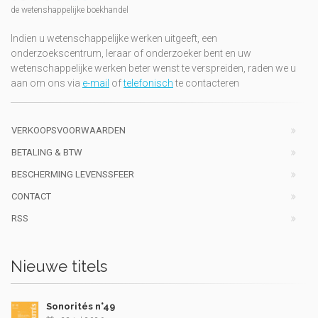
de wetenshappelijke boekhandel
Indien u wetenschappelijke werken uitgeeft, een
onderzoekscentrum, leraar of onderzoeker bent en uw
wetenschappelijke werken beter wenst te verspreiden, raden we u
aan om ons via
e-mail
of
telefonisch
te contacteren
VERKOOPSVOORWAARDEN
BETALING & BTW
BESCHERMING LEVENSSFEER
CONTACT
RSS
Nieuwe titels
Sonorités n°49