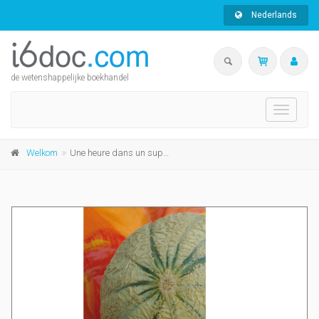
Nederlands
de wetenshappelijke boekhandel
Toggle
navigati
Welkom
Une heure dans un supermarché