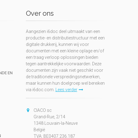
Over ons
Aangezien i6doc deel uitmaakt van een
productie- en distributiestructuur met een
digitale drukkerij, kunnen wij voor
documenten met een kleine oplage en/of
een traag verloop oplossingen bieden
tegen aantrekkelijke voorwaarden. Deze
documenten zijn vaak niet geschikt voor
UNDE EN
de traditionele verspreidingsnetwerken,
maar kunnen hun doelgroep wel bereiken
via i6doc.com.
Lees verder
CIACO sc
Grand-Rue, 2/14
1348 Louvain-la-Neuve
België
N
TVA: BE0407.236.187