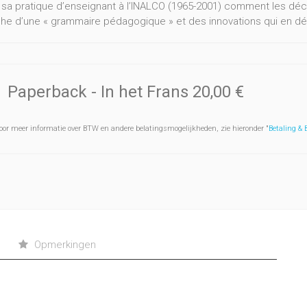
 sa pratique d’enseignant à l’INALCO (1965-2001) comment les déco
he d’une « grammaire pédagogique » et des innovations qui en d
Paperback
- In het Frans
20,00 €
oor meer informatie over BTW en andere belatingsmogelijkheden, zie hieronder "
Betaling &
Opmerkingen