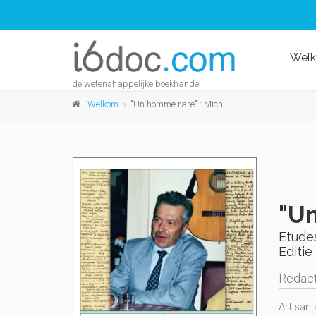
Wel
de wetenshappelijke boekhandel
Welkom
"Un homme rare" : Michel Chicouène (1936-2017)
"Un
Etudes
Editie 
Redact
Artisan