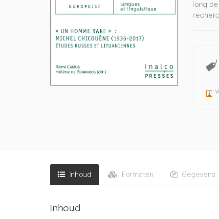
long de
recherc
V
Inhoud
Formaten
Gegevens
Inhoud