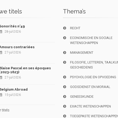
e titels
Thema’s
Sonorités n°49
RECHT
28-jul-2026
ECONOMISCHE EN SOCIALE
WETENSCHAPPEN
Amours contrariées
27-jul-2026
MANAGEMENT
FILOSOFIE, LETTEREN, TAALK
GESCHIEDENIS
Blaise Pascal en ses époques
(2023-1623)
PSYCHOLOGIE EN OPVOEDING
27-jul-2026
GODSDIENST EN MORAAL
Belgium Abroad
15-jul-2026
GENEESKUNDE
EXACTE WETENSCHAPPEN
titels
TOEGEPASTE WETENSCHAPPE