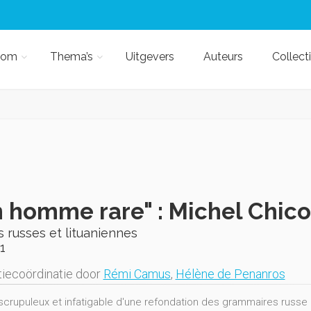
kom
Thema’s
Uitgevers
Auteurs
Collect
 homme rare" : Michel Chic
 russes et lituaniennes
1
iecoördinatie door
Rémi Camus
,
Hélène de Penanros
 scrupuleux et infatigable d'une refondation des grammaires russe 