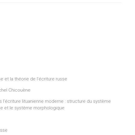
 et la théorie de l’écriture russe
ichel Chicouène
 l’écriture lituanienne moderne : structure du système
ue et le système morphologique
russe