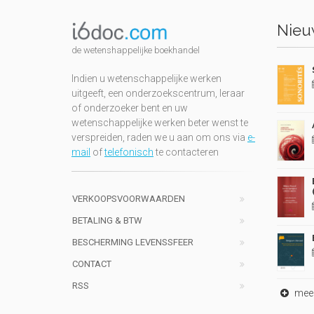
Nieuw
de wetenshappelijke boekhandel
Indien u wetenschappelijke werken
uitgeeft, een onderzoekscentrum, leraar
of onderzoeker bent en uw
wetenschappelijke werken beter wenst te
verspreiden, raden we u aan om ons via
e-
mail
of
telefonisch
te contacteren
VERKOOPSVOORWAARDEN
BETALING & BTW
BESCHERMING LEVENSSFEER
CONTACT
RSS
meer 